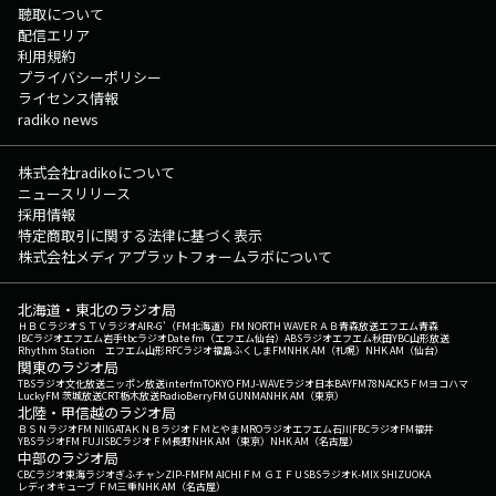
聴取について
配信エリア
利用規約
プライバシーポリシー
ライセンス情報
radiko news
株式会社radikoについて
ニュースリリース
採用情報
特定商取引に関する法律に基づく表示
株式会社メディアプラットフォームラボについて
北海道・東北のラジオ局
ＨＢＣラジオ
ＳＴＶラジオ
AIR-G'（FM北海道）
FM NORTH WAVE
ＲＡＢ青森放送
エフエム青森
IBCラジオ
エフエム岩手
tbcラジオ
Date fm（エフエム仙台）
ABSラジオ
エフエム秋田
YBC山形放送
Rhythm Station エフエム山形
RFCラジオ福島
ふくしまFM
NHK AM（札幌）
NHK AM（仙台）
関東のラジオ局
TBSラジオ
文化放送
ニッポン放送
interfm
TOKYO FM
J-WAVE
ラジオ日本
BAYFM78
NACK5
ＦＭヨコハマ
LuckyFM 茨城放送
CRT栃木放送
RadioBerry
FM GUNMA
NHK AM（東京）
北陸・甲信越のラジオ局
ＢＳＮラジオ
FM NIIGATA
ＫＮＢラジオ
ＦＭとやま
MROラジオ
エフエム石川
FBCラジオ
FM福井
YBSラジオ
FM FUJI
SBCラジオ
ＦＭ長野
NHK AM（東京）
NHK AM（名古屋）
中部のラジオ局
CBCラジオ
東海ラジオ
ぎふチャン
ZIP-FM
FM AICHI
ＦＭ ＧＩＦＵ
SBSラジオ
K-MIX SHIZUOKA
レディオキューブ ＦＭ三重
NHK AM（名古屋）