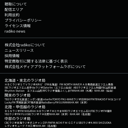
聴取について
配信エリア
利用規約
プライバシーポリシー
ライセンス情報
radiko news
株式会社radikoについて
ニュースリリース
採用情報
特定商取引に関する法律に基づく表示
株式会社メディアプラットフォームラボについて
北海道・東北のラジオ局
ＨＢＣラジオ
ＳＴＶラジオ
AIR-G'（FM北海道）
FM NORTH WAVE
ＲＡＢ青森放送
エフエム青森
IBCラジオ
エフエム岩手
tbcラジオ
Date fm（エフエム仙台）
ABSラジオ
エフエム秋田
YBC山形放送
Rhythm Station エフエム山形
RFCラジオ福島
ふくしまFM
NHK AM（札幌）
NHK AM（仙台）
関東のラジオ局
TBSラジオ
文化放送
ニッポン放送
interfm
TOKYO FM
J-WAVE
ラジオ日本
BAYFM78
NACK5
ＦＭヨコハマ
LuckyFM 茨城放送
CRT栃木放送
RadioBerry
FM GUNMA
NHK AM（東京）
北陸・甲信越のラジオ局
ＢＳＮラジオ
FM NIIGATA
ＫＮＢラジオ
ＦＭとやま
MROラジオ
エフエム石川
FBCラジオ
FM福井
YBSラジオ
FM FUJI
SBCラジオ
ＦＭ長野
NHK AM（東京）
NHK AM（名古屋）
中部のラジオ局
CBCラジオ
東海ラジオ
ぎふチャン
ZIP-FM
FM AICHI
ＦＭ ＧＩＦＵ
SBSラジオ
K-MIX SHIZUOKA
レディオキューブ ＦＭ三重
NHK AM（名古屋）