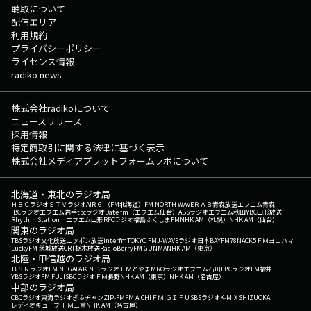
聴取について
配信エリア
利用規約
プライバシーポリシー
ライセンス情報
radiko news
株式会社radikoについて
ニュースリリース
採用情報
特定商取引に関する法律に基づく表示
株式会社メディアプラットフォームラボについて
北海道・東北のラジオ局
ＨＢＣラジオ
ＳＴＶラジオ
AIR-G'（FM北海道）
FM NORTH WAVE
ＲＡＢ青森放送
エフエム青森
IBCラジオ
エフエム岩手
tbcラジオ
Date fm（エフエム仙台）
ABSラジオ
エフエム秋田
YBC山形放送
Rhythm Station エフエム山形
RFCラジオ福島
ふくしまFM
NHK AM（札幌）
NHK AM（仙台）
関東のラジオ局
TBSラジオ
文化放送
ニッポン放送
interfm
TOKYO FM
J-WAVE
ラジオ日本
BAYFM78
NACK5
ＦＭヨコハマ
LuckyFM 茨城放送
CRT栃木放送
RadioBerry
FM GUNMA
NHK AM（東京）
北陸・甲信越のラジオ局
ＢＳＮラジオ
FM NIIGATA
ＫＮＢラジオ
ＦＭとやま
MROラジオ
エフエム石川
FBCラジオ
FM福井
YBSラジオ
FM FUJI
SBCラジオ
ＦＭ長野
NHK AM（東京）
NHK AM（名古屋）
中部のラジオ局
CBCラジオ
東海ラジオ
ぎふチャン
ZIP-FM
FM AICHI
ＦＭ ＧＩＦＵ
SBSラジオ
K-MIX SHIZUOKA
レディオキューブ ＦＭ三重
NHK AM（名古屋）