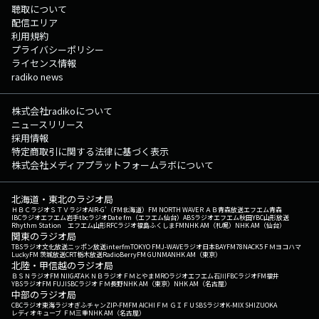
聴取について
配信エリア
利用規約
プライバシーポリシー
ライセンス情報
radiko news
株式会社radikoについて
ニュースリリース
採用情報
特定商取引に関する法律に基づく表示
株式会社メディアプラットフォームラボについて
北海道・東北のラジオ局
ＨＢＣラジオ
ＳＴＶラジオ
AIR-G'（FM北海道）
FM NORTH WAVE
ＲＡＢ青森放送
エフエム青森
IBCラジオ
エフエム岩手
tbcラジオ
Date fm（エフエム仙台）
ABSラジオ
エフエム秋田
YBC山形放送
Rhythm Station エフエム山形
RFCラジオ福島
ふくしまFM
NHK AM（札幌）
NHK AM（仙台）
関東のラジオ局
TBSラジオ
文化放送
ニッポン放送
interfm
TOKYO FM
J-WAVE
ラジオ日本
BAYFM78
NACK5
ＦＭヨコハマ
LuckyFM 茨城放送
CRT栃木放送
RadioBerry
FM GUNMA
NHK AM（東京）
北陸・甲信越のラジオ局
ＢＳＮラジオ
FM NIIGATA
ＫＮＢラジオ
ＦＭとやま
MROラジオ
エフエム石川
FBCラジオ
FM福井
YBSラジオ
FM FUJI
SBCラジオ
ＦＭ長野
NHK AM（東京）
NHK AM（名古屋）
中部のラジオ局
CBCラジオ
東海ラジオ
ぎふチャン
ZIP-FM
FM AICHI
ＦＭ ＧＩＦＵ
SBSラジオ
K-MIX SHIZUOKA
レディオキューブ ＦＭ三重
NHK AM（名古屋）