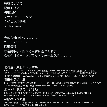
聴取について
配信エリア
利用規約
プライバシーポリシー
ライセンス情報
radiko news
株式会社radikoについて
ニュースリリース
採用情報
特定商取引に関する法律に基づく表示
株式会社メディアプラットフォームラボについて
北海道・東北のラジオ局
ＨＢＣラジオ
ＳＴＶラジオ
AIR-G'（FM北海道）
FM NORTH WAVE
ＲＡＢ青森放送
エフエム青森
IBCラジオ
エフエム岩手
tbcラジオ
Date fm（エフエム仙台）
ABSラジオ
エフエム秋田
YBC山形放送
Rhythm Station エフエム山形
RFCラジオ福島
ふくしまFM
NHK AM（札幌）
NHK AM（仙台）
関東のラジオ局
TBSラジオ
文化放送
ニッポン放送
interfm
TOKYO FM
J-WAVE
ラジオ日本
BAYFM78
NACK5
ＦＭヨコハマ
LuckyFM 茨城放送
CRT栃木放送
RadioBerry
FM GUNMA
NHK AM（東京）
北陸・甲信越のラジオ局
ＢＳＮラジオ
FM NIIGATA
ＫＮＢラジオ
ＦＭとやま
MROラジオ
エフエム石川
FBCラジオ
FM福井
YBSラジオ
FM FUJI
SBCラジオ
ＦＭ長野
NHK AM（東京）
NHK AM（名古屋）
中部のラジオ局
CBCラジオ
東海ラジオ
ぎふチャン
ZIP-FM
FM AICHI
ＦＭ ＧＩＦＵ
SBSラジオ
K-MIX SHIZUOKA
レディオキューブ ＦＭ三重
NHK AM（名古屋）