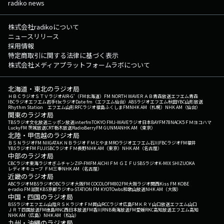
radiko news
株式会社radikoについて
ニュースリリース
採用情報
特定商取引に関する法律に基づく表示
株式会社メディアプラットフォームラボについて
北海道・東北のラジオ局
ＨＢＣラジオ
ＳＴＶラジオ
AIR-G'（FM北海道）
FM NORTH WAVE
ＲＡＢ青森放送
エフエム青森
IBCラジオ
エフエム岩手
tbcラジオ
Date fm（エフエム仙台）
ABSラジオ
エフエム秋田
YBC山形放送
Rhythm Station エフエム山形
RFCラジオ福島
ふくしまFM
NHK AM（札幌）
NHK AM（仙台）
関東のラジオ局
TBSラジオ
文化放送
ニッポン放送
interfm
TOKYO FM
J-WAVE
ラジオ日本
BAYFM78
NACK5
ＦＭヨコハマ
LuckyFM 茨城放送
CRT栃木放送
RadioBerry
FM GUNMA
NHK AM（東京）
北陸・甲信越のラジオ局
ＢＳＮラジオ
FM NIIGATA
ＫＮＢラジオ
ＦＭとやま
MROラジオ
エフエム石川
FBCラジオ
FM福井
YBSラジオ
FM FUJI
SBCラジオ
ＦＭ長野
NHK AM（東京）
NHK AM（名古屋）
中部のラジオ局
CBCラジオ
東海ラジオ
ぎふチャン
ZIP-FM
FM AICHI
ＦＭ ＧＩＦＵ
SBSラジオ
K-MIX SHIZUOKA
レディオキューブ ＦＭ三重
NHK AM（名古屋）
近畿のラジオ局
ABCラジオ
MBSラジオ
OBCラジオ大阪
FM COCOLO
FM802
FM大阪
ラジオ関西
Kiss FM KOBE
e-radio FM滋賀
KBS京都ラジオ
α-STATION FM KYOTO
wbs和歌山放送
NHK AM（大阪）
中国・四国のラジオ局
BSSラジオ
エフエム山陰
ＲＳＫラジオ
ＦＭ岡山
RCCラジオ
広島FM
ＫＲＹ山口放送
エフエム山口
ＪＲＴ四国放送
FM徳島
RNC西日本放送
FM香川
RNB南海放送
FM愛媛
RKC高知放送
エフエム高知
NHK AM（広島）
NHK AM（松山）
九州・沖縄のラジオ局