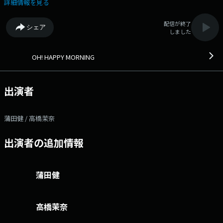
今日が、ハッピーな一日となりますように♪ ▽09:08〜 【 TODAY'S
詳細情報を見る
FOCUS 】 ヘッドライン・ニュースまたは今気になる言葉、出来事をコ
メンテーターを招いて、深く掘り下げていきます。 ▽09:26〜 【 ウエ
配信が終了
シェア
ザー＆インフォメーション 】 --- ▽09:40〜 【 OH! HAPPY TALK 】
しました
富山県で行われているクラウドファンディング「黒部市 宇奈月温泉 モー
ツァルト音楽祭 開催資金」を紹介。「宇奈月モーツァルト音楽祭実行委
員会」委員長の小柳勇人さんにお話しを伺う。 ▽09:49〜 【 快適生活
OH! HAPPY MORNING
ラジオショッピング 】 快適生活ラジオショッピング ▽09:55〜 【
HELLO FIVE MUSIC NEXUS 】 今月のおすすめ楽曲をお届けします
▽10:20〜 【 ジャパネットたかたラジオショッピング 】 ラジオショッピ
出演者
ング 番組Webサイト：http://www.jfn.jp/oh/ メッセージフォーム：
https://form.audee.jp/happy/message Xハッシュタグは「#ハピモ
ニ」 Xアカウントは「@hapimoni」
蒲田健 / 高橋茉奈
出演者の追加情報
蒲田健
高橋茉奈