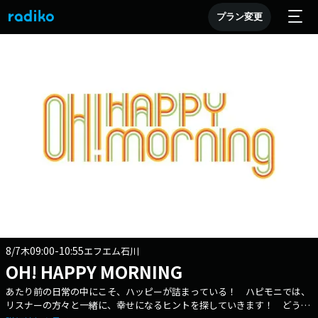
プラン変更
8/7
09:00-10:55
木
エフエム石川
OH! HAPPY MORNING
あたり前の日常の中にこそ、ハッピーが詰まっている！ ハピモニでは、
リスナーの方々と一緒に、幸せになるヒントを探していきます！ どうか