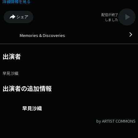
◇Classic Playlist 音楽制作プロダクション「ノモス」代表で、 香川県
詳細情報を見る
県民ホール文化事業プロデューサーの渋谷ゆう子さんが、『クラシックギ
ターに浸ろう』というテーマで選曲。 第一線で活躍するミュージシャ
配信が終了
シェア
ン、著名クリエイター、文化人が、それぞれのリコメンド楽曲で素敵な音
しました
楽空間をプロデュース。 懐かしさを感じるナンバー、新たな出会いとな
るようなナンバー等、幅広い世代に、時代を超えた邦・洋楽の名曲をお届
け！ 番組Webサイト：https://audee.jp/program/show/27337 メッ
Memories & Discoveries
セージフォーム：https://form.audee.jp/memories/message
出演者
早見沙織
出演者の追加情報
早見沙織
by ARTIST COMMONS