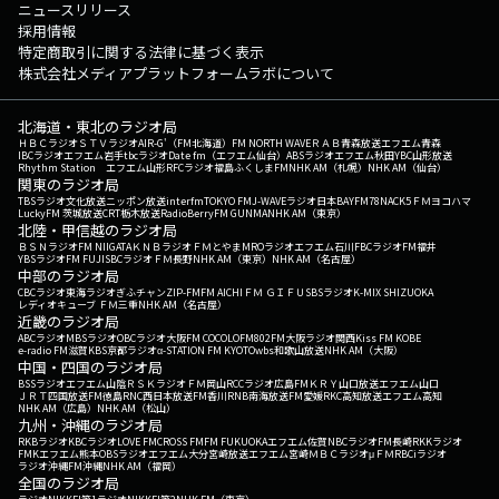
ニュースリリース
採用情報
特定商取引に関する法律に基づく表示
株式会社メディアプラットフォームラボについて
北海道・東北のラジオ局
ＨＢＣラジオ
ＳＴＶラジオ
AIR-G'（FM北海道）
FM NORTH WAVE
ＲＡＢ青森放送
エフエム青森
IBCラジオ
エフエム岩手
tbcラジオ
Date fm（エフエム仙台）
ABSラジオ
エフエム秋田
YBC山形放送
Rhythm Station エフエム山形
RFCラジオ福島
ふくしまFM
NHK AM（札幌）
NHK AM（仙台）
関東のラジオ局
TBSラジオ
文化放送
ニッポン放送
interfm
TOKYO FM
J-WAVE
ラジオ日本
BAYFM78
NACK5
ＦＭヨコハマ
LuckyFM 茨城放送
CRT栃木放送
RadioBerry
FM GUNMA
NHK AM（東京）
北陸・甲信越のラジオ局
ＢＳＮラジオ
FM NIIGATA
ＫＮＢラジオ
ＦＭとやま
MROラジオ
エフエム石川
FBCラジオ
FM福井
YBSラジオ
FM FUJI
SBCラジオ
ＦＭ長野
NHK AM（東京）
NHK AM（名古屋）
中部のラジオ局
CBCラジオ
東海ラジオ
ぎふチャン
ZIP-FM
FM AICHI
ＦＭ ＧＩＦＵ
SBSラジオ
K-MIX SHIZUOKA
レディオキューブ ＦＭ三重
NHK AM（名古屋）
近畿のラジオ局
ABCラジオ
MBSラジオ
OBCラジオ大阪
FM COCOLO
FM802
FM大阪
ラジオ関西
Kiss FM KOBE
e-radio FM滋賀
KBS京都ラジオ
α-STATION FM KYOTO
wbs和歌山放送
NHK AM（大阪）
中国・四国のラジオ局
BSSラジオ
エフエム山陰
ＲＳＫラジオ
ＦＭ岡山
RCCラジオ
広島FM
ＫＲＹ山口放送
エフエム山口
ＪＲＴ四国放送
FM徳島
RNC西日本放送
FM香川
RNB南海放送
FM愛媛
RKC高知放送
エフエム高知
NHK AM（広島）
NHK AM（松山）
九州・沖縄のラジオ局
RKBラジオ
KBCラジオ
LOVE FM
CROSS FM
FM FUKUOKA
エフエム佐賀
NBCラジオ
FM長崎
RKKラジオ
FMKエフエム熊本
OBSラジオ
エフエム大分
宮崎放送
エフエム宮崎
ＭＢＣラジオ
μＦＭ
RBCiラジオ
ラジオ沖縄
FM沖縄
NHK AM（福岡）
全国のラジオ局