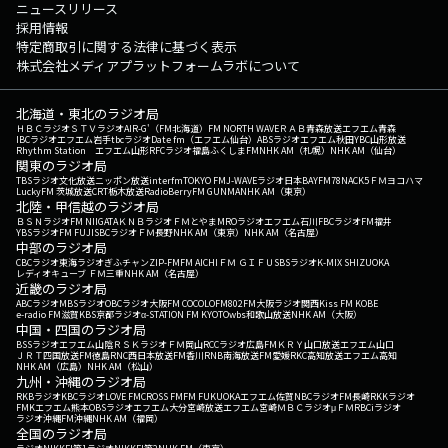
ニュースリリース
採用情報
特定商取引に関する法律に基づく表示
株式会社メディアプラットフォームラボについて
北海道・東北のラジオ局
ＨＢＣラジオ
ＳＴＶラジオ
AIR-G'（FM北海道）
FM NORTH WAVE
ＲＡＢ青森放送
エフエム青森
IBCラジオ
エフエム岩手
tbcラジオ
Date fm（エフエム仙台）
ABSラジオ
エフエム秋田
YBC山形放送
Rhythm Station エフエム山形
RFCラジオ福島
ふくしまFM
NHK AM（札幌）
NHK AM（仙台）
関東のラジオ局
TBSラジオ
文化放送
ニッポン放送
interfm
TOKYO FM
J-WAVE
ラジオ日本
BAYFM78
NACK5
ＦＭヨコハマ
LuckyFM 茨城放送
CRT栃木放送
RadioBerry
FM GUNMA
NHK AM（東京）
北陸・甲信越のラジオ局
ＢＳＮラジオ
FM NIIGATA
ＫＮＢラジオ
ＦＭとやま
MROラジオ
エフエム石川
FBCラジオ
FM福井
YBSラジオ
FM FUJI
SBCラジオ
ＦＭ長野
NHK AM（東京）
NHK AM（名古屋）
中部のラジオ局
CBCラジオ
東海ラジオ
ぎふチャン
ZIP-FM
FM AICHI
ＦＭ ＧＩＦＵ
SBSラジオ
K-MIX SHIZUOKA
レディオキューブ ＦＭ三重
NHK AM（名古屋）
近畿のラジオ局
ABCラジオ
MBSラジオ
OBCラジオ大阪
FM COCOLO
FM802
FM大阪
ラジオ関西
Kiss FM KOBE
e-radio FM滋賀
KBS京都ラジオ
α-STATION FM KYOTO
wbs和歌山放送
NHK AM（大阪）
中国・四国のラジオ局
BSSラジオ
エフエム山陰
ＲＳＫラジオ
ＦＭ岡山
RCCラジオ
広島FM
ＫＲＹ山口放送
エフエム山口
ＪＲＴ四国放送
FM徳島
RNC西日本放送
FM香川
RNB南海放送
FM愛媛
RKC高知放送
エフエム高知
NHK AM（広島）
NHK AM（松山）
九州・沖縄のラジオ局
RKBラジオ
KBCラジオ
LOVE FM
CROSS FM
FM FUKUOKA
エフエム佐賀
NBCラジオ
FM長崎
RKKラジオ
FMKエフエム熊本
OBSラジオ
エフエム大分
宮崎放送
エフエム宮崎
ＭＢＣラジオ
μＦＭ
RBCiラジオ
ラジオ沖縄
FM沖縄
NHK AM（福岡）
全国のラジオ局