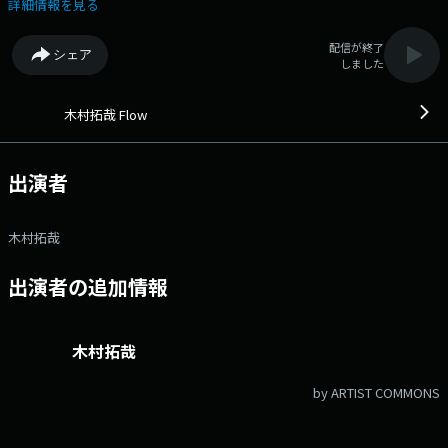
ストは映画『TOKYOタクシー』で共演しました 俳優の蒼井優さんをお迎
詳細情報を見る
えしてお送りします！ 蒼井さんとのトークセッションも今週が最後！
蒼井優さんにとっての「人生の一曲」も伺います！ 番組Webサイト：
配信が終了
シェア
https://www.tfm.co.jp/flow/ メッセージフォーム：
しました
https://www.tfm.co.jp/flow/index.php?catid=3748 Xハッシュタグは
「#フロウさん」 Xアカウントは「@flowsaaaan」
木村拓哉 Flow
出演者
木村拓哉
出演者の追加情報
木村拓哉
by ARTIST COMMONS