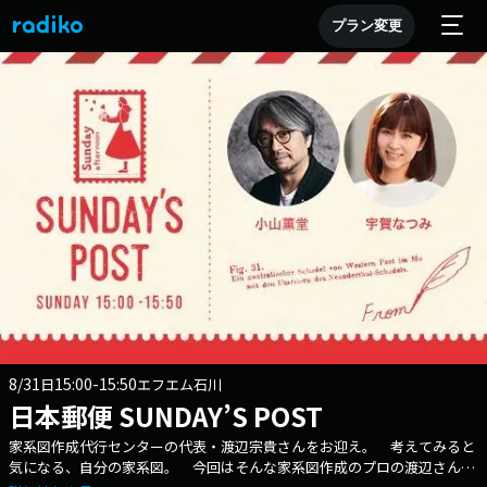
プラン変更
8/31
15:00-15:50
日
エフエム石川
日本郵便 SUNDAY’S POST
家系図作成代行センターの代表・渡辺宗貴さんをお迎え。 考えてみると
気になる、自分の家系図。 今回はそんな家系図作成のプロの渡辺さん