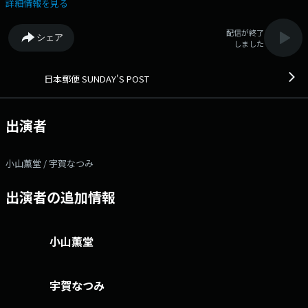
に 家系図の面白さについて伺っていきます。 お楽しみに。 番組
詳細情報を見る
Webサイト：https://www.tfm.co.jp/post/ メッセージフォーム：
https://www.tfm.co.jp/post/form/ Xハッシュタグは「#サンポス」 X
配信が終了
シェア
アカウントは「@sundayspost1」
しました
日本郵便 SUNDAY'S POST
出演者
小山薫堂 / 宇賀なつみ
出演者の追加情報
小山薫堂
宇賀なつみ