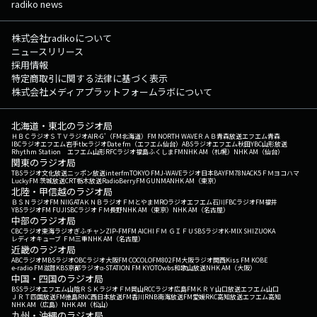
radiko news
株式会社radikoについて
ニュースリリース
採用情報
特定商取引に関する法律に基づく表示
株式会社メディアプラットフォームラボについて
北海道・東北のラジオ局
ＨＢＣラジオ
ＳＴＶラジオ
AIR-G'（FM北海道）
FM NORTH WAVE
ＲＡＢ青森放送
エフエム青森
IBCラジオ
エフエム岩手
tbcラジオ
Date fm（エフエム仙台）
ABSラジオ
エフエム秋田
YBC山形放送
Rhythm Station エフエム山形
RFCラジオ福島
ふくしまFM
NHK AM（札幌）
NHK AM（仙台）
関東のラジオ局
TBSラジオ
文化放送
ニッポン放送
interfm
TOKYO FM
J-WAVE
ラジオ日本
BAYFM78
NACK5
ＦＭヨコハマ
LuckyFM 茨城放送
CRT栃木放送
RadioBerry
FM GUNMA
NHK AM（東京）
北陸・甲信越のラジオ局
ＢＳＮラジオ
FM NIIGATA
ＫＮＢラジオ
ＦＭとやま
MROラジオ
エフエム石川
FBCラジオ
FM福井
YBSラジオ
FM FUJI
SBCラジオ
ＦＭ長野
NHK AM（東京）
NHK AM（名古屋）
中部のラジオ局
CBCラジオ
東海ラジオ
ぎふチャン
ZIP-FM
FM AICHI
ＦＭ ＧＩＦＵ
SBSラジオ
K-MIX SHIZUOKA
レディオキューブ ＦＭ三重
NHK AM（名古屋）
近畿のラジオ局
ABCラジオ
MBSラジオ
OBCラジオ大阪
FM COCOLO
FM802
FM大阪
ラジオ関西
Kiss FM KOBE
e-radio FM滋賀
KBS京都ラジオ
α-STATION FM KYOTO
wbs和歌山放送
NHK AM（大阪）
中国・四国のラジオ局
BSSラジオ
エフエム山陰
ＲＳＫラジオ
ＦＭ岡山
RCCラジオ
広島FM
ＫＲＹ山口放送
エフエム山口
ＪＲＴ四国放送
FM徳島
RNC西日本放送
FM香川
RNB南海放送
FM愛媛
RKC高知放送
エフエム高知
NHK AM（広島）
NHK AM（松山）
九州・沖縄のラジオ局