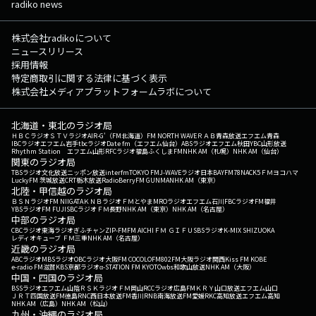
radiko news
株式会社radikoについて
ニュースリリース
採用情報
特定商取引に関する法律に基づく表示
株式会社メディアプラットフォームラボについて
北海道・東北のラジオ局
ＨＢＣラジオ
ＳＴＶラジオ
AIR-G'（FM北海道）
FM NORTH WAVE
ＲＡＢ青森放送
エフエム青森
IBCラジオ
エフエム岩手
tbcラジオ
Date fm（エフエム仙台）
ABSラジオ
エフエム秋田
YBC山形放送
Rhythm Station エフエム山形
RFCラジオ福島
ふくしまFM
NHK AM（札幌）
NHK AM（仙台）
関東のラジオ局
TBSラジオ
文化放送
ニッポン放送
interfm
TOKYO FM
J-WAVE
ラジオ日本
BAYFM78
NACK5
ＦＭヨコハマ
LuckyFM 茨城放送
CRT栃木放送
RadioBerry
FM GUNMA
NHK AM（東京）
北陸・甲信越のラジオ局
ＢＳＮラジオ
FM NIIGATA
ＫＮＢラジオ
ＦＭとやま
MROラジオ
エフエム石川
FBCラジオ
FM福井
YBSラジオ
FM FUJI
SBCラジオ
ＦＭ長野
NHK AM（東京）
NHK AM（名古屋）
中部のラジオ局
CBCラジオ
東海ラジオ
ぎふチャン
ZIP-FM
FM AICHI
ＦＭ ＧＩＦＵ
SBSラジオ
K-MIX SHIZUOKA
レディオキューブ ＦＭ三重
NHK AM（名古屋）
近畿のラジオ局
ABCラジオ
MBSラジオ
OBCラジオ大阪
FM COCOLO
FM802
FM大阪
ラジオ関西
Kiss FM KOBE
e-radio FM滋賀
KBS京都ラジオ
α-STATION FM KYOTO
wbs和歌山放送
NHK AM（大阪）
中国・四国のラジオ局
BSSラジオ
エフエム山陰
ＲＳＫラジオ
ＦＭ岡山
RCCラジオ
広島FM
ＫＲＹ山口放送
エフエム山口
ＪＲＴ四国放送
FM徳島
RNC西日本放送
FM香川
RNB南海放送
FM愛媛
RKC高知放送
エフエム高知
NHK AM（広島）
NHK AM（松山）
九州・沖縄のラジオ局