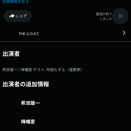
ポーツ選手たち、また海外の人気アーティストたちについて語るSNS上で
詳細情報を見る
頻繁に目にする、G.O.A.T.の文字。＜史上最高！超最高！めちゃくちゃに
最高！＞という意味です。 声優で俳優の帆世雄一と、声優でアーティス
配信が終了
シェア
トの降幡愛が、新旧洋邦から、輝きを失わない音楽たち、エンターテイン
しました
メント、アクティビティ、グルメ・・・など、最高のエクスペリエンスを
毎週紹介していきます。週末をもっと楽しみたい方へのエンタメ・レコメ
ンドプログラム。 本日のゲスト： 林田もずる（漫画家） 番組
THE G.O.A.T.
Webサイト：https://audee.jp/program/show/300006337 メッセージフ
ォーム：https://form.audee.jp/thegoat/message Xハッシュタグは
「#ゴートJFN」 Xアカウントは「@THEGOAT_JFN」
出演者
帆世雄一 / 降幡愛 ゲスト: 林田もずる（漫画家）
出演者の追加情報
帆世雄一
降幡愛