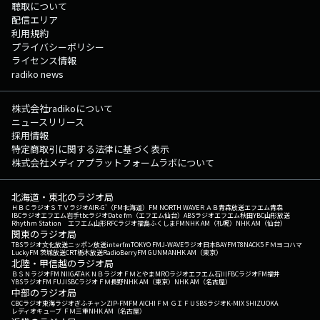
聴取について
配信エリア
利用規約
プライバシーポリシー
ライセンス情報
radiko news
株式会社radikoについて
ニュースリリース
採用情報
特定商取引に関する法律に基づく表示
株式会社メディアプラットフォームラボについて
北海道・東北のラジオ局
ＨＢＣラジオ
ＳＴＶラジオ
AIR-G'（FM北海道）
FM NORTH WAVE
ＲＡＢ青森放送
エフエム青森
IBCラジオ
エフエム岩手
tbcラジオ
Date fm（エフエム仙台）
ABSラジオ
エフエム秋田
YBC山形放送
Rhythm Station エフエム山形
RFCラジオ福島
ふくしまFM
NHK AM（札幌）
NHK AM（仙台）
関東のラジオ局
TBSラジオ
文化放送
ニッポン放送
interfm
TOKYO FM
J-WAVE
ラジオ日本
BAYFM78
NACK5
ＦＭヨコハマ
LuckyFM 茨城放送
CRT栃木放送
RadioBerry
FM GUNMA
NHK AM（東京）
北陸・甲信越のラジオ局
ＢＳＮラジオ
FM NIIGATA
ＫＮＢラジオ
ＦＭとやま
MROラジオ
エフエム石川
FBCラジオ
FM福井
YBSラジオ
FM FUJI
SBCラジオ
ＦＭ長野
NHK AM（東京）
NHK AM（名古屋）
中部のラジオ局
CBCラジオ
東海ラジオ
ぎふチャン
ZIP-FM
FM AICHI
ＦＭ ＧＩＦＵ
SBSラジオ
K-MIX SHIZUOKA
レディオキューブ ＦＭ三重
NHK AM（名古屋）