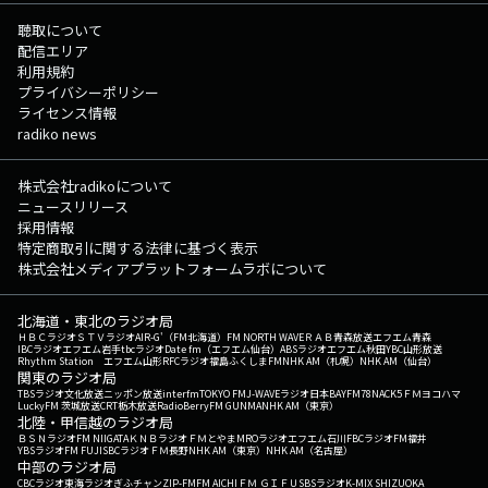
聴取について
配信エリア
利用規約
プライバシーポリシー
ライセンス情報
radiko news
株式会社radikoについて
ニュースリリース
採用情報
特定商取引に関する法律に基づく表示
株式会社メディアプラットフォームラボについて
北海道・東北のラジオ局
ＨＢＣラジオ
ＳＴＶラジオ
AIR-G'（FM北海道）
FM NORTH WAVE
ＲＡＢ青森放送
エフエム青森
IBCラジオ
エフエム岩手
tbcラジオ
Date fm（エフエム仙台）
ABSラジオ
エフエム秋田
YBC山形放送
Rhythm Station エフエム山形
RFCラジオ福島
ふくしまFM
NHK AM（札幌）
NHK AM（仙台）
関東のラジオ局
TBSラジオ
文化放送
ニッポン放送
interfm
TOKYO FM
J-WAVE
ラジオ日本
BAYFM78
NACK5
ＦＭヨコハマ
LuckyFM 茨城放送
CRT栃木放送
RadioBerry
FM GUNMA
NHK AM（東京）
北陸・甲信越のラジオ局
ＢＳＮラジオ
FM NIIGATA
ＫＮＢラジオ
ＦＭとやま
MROラジオ
エフエム石川
FBCラジオ
FM福井
YBSラジオ
FM FUJI
SBCラジオ
ＦＭ長野
NHK AM（東京）
NHK AM（名古屋）
中部のラジオ局
CBCラジオ
東海ラジオ
ぎふチャン
ZIP-FM
FM AICHI
ＦＭ ＧＩＦＵ
SBSラジオ
K-MIX SHIZUOKA