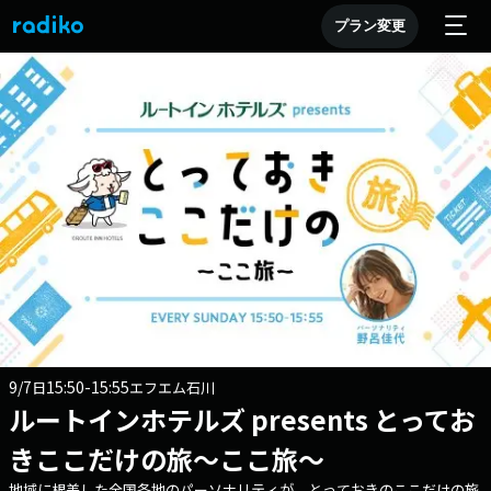
プラン変更
9/7
15:50-15:55
日
エフエム石川
ルートインホテルズ presents とってお
きここだけの旅～ここ旅～
地域に根差した全国各地のパーソナリティが とっておきのここだけの旅