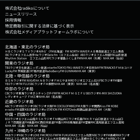
株式会社radikoについて
ニュースリリース
採用情報
特定商取引に関する法律に基づく表示
株式会社メディアプラットフォームラボについて
北海道・東北のラジオ局
ＨＢＣラジオ
ＳＴＶラジオ
AIR-G'（FM北海道）
FM NORTH WAVE
ＲＡＢ青森放送
エフエム青森
IBCラジオ
エフエム岩手
tbcラジオ
Date fm（エフエム仙台）
ABSラジオ
エフエム秋田
YBC山形放送
Rhythm Station エフエム山形
RFCラジオ福島
ふくしまFM
NHK AM（札幌）
NHK AM（仙台）
関東のラジオ局
TBSラジオ
文化放送
ニッポン放送
interfm
TOKYO FM
J-WAVE
ラジオ日本
BAYFM78
NACK5
ＦＭヨコハマ
LuckyFM 茨城放送
CRT栃木放送
RadioBerry
FM GUNMA
NHK AM（東京）
北陸・甲信越のラジオ局
ＢＳＮラジオ
FM NIIGATA
ＫＮＢラジオ
ＦＭとやま
MROラジオ
エフエム石川
FBCラジオ
FM福井
YBSラジオ
FM FUJI
SBCラジオ
ＦＭ長野
NHK AM（東京）
NHK AM（名古屋）
中部のラジオ局
CBCラジオ
東海ラジオ
ぎふチャン
ZIP-FM
FM AICHI
ＦＭ ＧＩＦＵ
SBSラジオ
K-MIX SHIZUOKA
レディオキューブ ＦＭ三重
NHK AM（名古屋）
近畿のラジオ局
ABCラジオ
MBSラジオ
OBCラジオ大阪
FM COCOLO
FM802
FM大阪
ラジオ関西
Kiss FM KOBE
e-radio FM滋賀
KBS京都ラジオ
α-STATION FM KYOTO
wbs和歌山放送
NHK AM（大阪）
中国・四国のラジオ局
BSSラジオ
エフエム山陰
ＲＳＫラジオ
ＦＭ岡山
RCCラジオ
広島FM
ＫＲＹ山口放送
エフエム山口
ＪＲＴ四国放送
FM徳島
RNC西日本放送
FM香川
RNB南海放送
FM愛媛
RKC高知放送
エフエム高知
NHK AM（広島）
NHK AM（松山）
九州・沖縄のラジオ局
RKBラジオ
KBCラジオ
LOVE FM
CROSS FM
FM FUKUOKA
エフエム佐賀
NBCラジオ
FM長崎
RKKラジオ
FMKエフエム熊本
OBSラジオ
エフエム大分
宮崎放送
エフエム宮崎
ＭＢＣラジオ
μＦＭ
RBCiラジオ