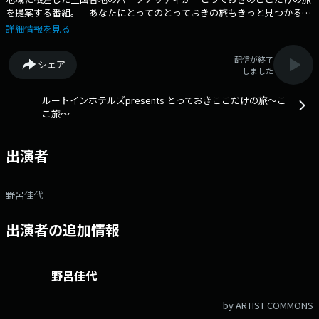
を提案する番組。 あなたにとってのとっておきの旅もきっと見つかるは
ず。 番組Webサイト：https://www.tfm.co.jp/kokotabi/ メッセージ
詳細情報を見る
フォーム：https://www.tfm.co.jp/f/kokotabi/message Xハッシュタ
グは「#ここ旅」 Xアカウントは「@kokotabi_tfm」
配信が終了
シェア
しました
ルートインホテルズpresents とっておきここだけの旅～こ
こ旅～
出演者
野呂佳代
出演者の追加情報
野呂佳代
by ARTIST COMMONS