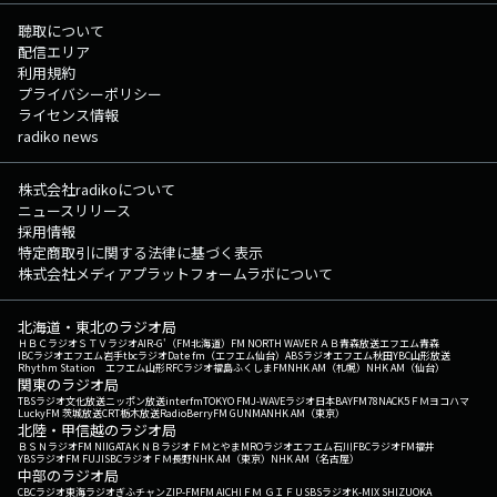
聴取について
配信エリア
利用規約
プライバシーポリシー
ライセンス情報
radiko news
株式会社radikoについて
ニュースリリース
採用情報
特定商取引に関する法律に基づく表示
株式会社メディアプラットフォームラボについて
北海道・東北のラジオ局
ＨＢＣラジオ
ＳＴＶラジオ
AIR-G'（FM北海道）
FM NORTH WAVE
ＲＡＢ青森放送
エフエム青森
IBCラジオ
エフエム岩手
tbcラジオ
Date fm（エフエム仙台）
ABSラジオ
エフエム秋田
YBC山形放送
Rhythm Station エフエム山形
RFCラジオ福島
ふくしまFM
NHK AM（札幌）
NHK AM（仙台）
関東のラジオ局
TBSラジオ
文化放送
ニッポン放送
interfm
TOKYO FM
J-WAVE
ラジオ日本
BAYFM78
NACK5
ＦＭヨコハマ
LuckyFM 茨城放送
CRT栃木放送
RadioBerry
FM GUNMA
NHK AM（東京）
北陸・甲信越のラジオ局
ＢＳＮラジオ
FM NIIGATA
ＫＮＢラジオ
ＦＭとやま
MROラジオ
エフエム石川
FBCラジオ
FM福井
YBSラジオ
FM FUJI
SBCラジオ
ＦＭ長野
NHK AM（東京）
NHK AM（名古屋）
中部のラジオ局
CBCラジオ
東海ラジオ
ぎふチャン
ZIP-FM
FM AICHI
ＦＭ ＧＩＦＵ
SBSラジオ
K-MIX SHIZUOKA