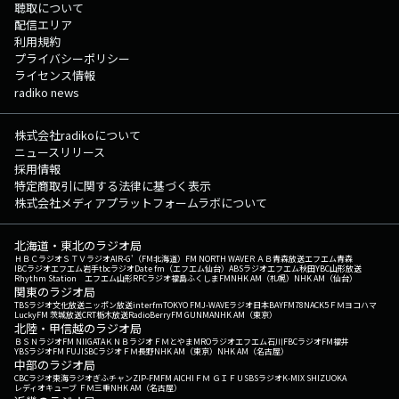
聴取について
配信エリア
利用規約
プライバシーポリシー
ライセンス情報
radiko news
株式会社radikoについて
ニュースリリース
採用情報
特定商取引に関する法律に基づく表示
株式会社メディアプラットフォームラボについて
北海道・東北のラジオ局
ＨＢＣラジオ
ＳＴＶラジオ
AIR-G'（FM北海道）
FM NORTH WAVE
ＲＡＢ青森放送
エフエム青森
IBCラジオ
エフエム岩手
tbcラジオ
Date fm（エフエム仙台）
ABSラジオ
エフエム秋田
YBC山形放送
Rhythm Station エフエム山形
RFCラジオ福島
ふくしまFM
NHK AM（札幌）
NHK AM（仙台）
関東のラジオ局
TBSラジオ
文化放送
ニッポン放送
interfm
TOKYO FM
J-WAVE
ラジオ日本
BAYFM78
NACK5
ＦＭヨコハマ
LuckyFM 茨城放送
CRT栃木放送
RadioBerry
FM GUNMA
NHK AM（東京）
北陸・甲信越のラジオ局
ＢＳＮラジオ
FM NIIGATA
ＫＮＢラジオ
ＦＭとやま
MROラジオ
エフエム石川
FBCラジオ
FM福井
YBSラジオ
FM FUJI
SBCラジオ
ＦＭ長野
NHK AM（東京）
NHK AM（名古屋）
中部のラジオ局
CBCラジオ
東海ラジオ
ぎふチャン
ZIP-FM
FM AICHI
ＦＭ ＧＩＦＵ
SBSラジオ
K-MIX SHIZUOKA
レディオキューブ ＦＭ三重
NHK AM（名古屋）