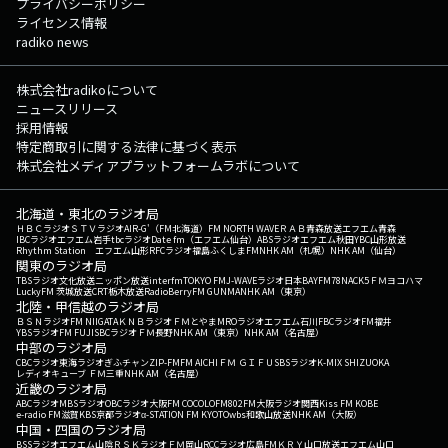
プライバシーポリシー
ライセンス情報
radiko news
株式会社radikoについて
ニュースリリース
採用情報
特定商取引に関する法律に基づく表示
株式会社メディアプラットフォームラボについて
北海道・東北のラジオ局
ＨＢＣラジオ
ＳＴＶラジオ
AIR-G'（FM北海道）
FM NORTH WAVE
ＲＡＢ青森放送
エフエム青森
IBCラジオ
エフエム岩手
tbcラジオ
Date fm（エフエム仙台）
ABSラジオ
エフエム秋田
YBC山形放送
Rhythm Station エフエム山形
RFCラジオ福島
ふくしまFM
NHK AM（札幌）
NHK AM（仙台）
関東のラジオ局
TBSラジオ
文化放送
ニッポン放送
interfm
TOKYO FM
J-WAVE
ラジオ日本
BAYFM78
NACK5
ＦＭヨコハマ
LuckyFM 茨城放送
CRT栃木放送
RadioBerry
FM GUNMA
NHK AM（東京）
北陸・甲信越のラジオ局
ＢＳＮラジオ
FM NIIGATA
ＫＮＢラジオ
ＦＭとやま
MROラジオ
エフエム石川
FBCラジオ
FM福井
YBSラジオ
FM FUJI
SBCラジオ
ＦＭ長野
NHK AM（東京）
NHK AM（名古屋）
中部のラジオ局
CBCラジオ
東海ラジオ
ぎふチャン
ZIP-FM
FM AICHI
ＦＭ ＧＩＦＵ
SBSラジオ
K-MIX SHIZUOKA
レディオキューブ ＦＭ三重
NHK AM（名古屋）
近畿のラジオ局
ABCラジオ
MBSラジオ
OBCラジオ大阪
FM COCOLO
FM802
FM大阪
ラジオ関西
Kiss FM KOBE
e-radio FM滋賀
KBS京都ラジオ
α-STATION FM KYOTO
wbs和歌山放送
NHK AM（大阪）
中国・四国のラジオ局
BSSラジオ
エフエム山陰
ＲＳＫラジオ
ＦＭ岡山
RCCラジオ
広島FM
ＫＲＹ山口放送
エフエム山口