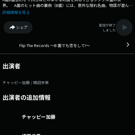
界。 A面のヒット曲の裏側（B面）には、意外な隠れ名曲、物語が潜んで
います。 その曲が生まれたエピソードや、その時代の背景を紐解きな
詳細情報を見る
がら、 それぞれのシングル盤に込められた思いに焦点を当てていきま
す。 番組Webサイト：https://audee.jp/program/show/300003460
配信が終了
シェア
メッセージフォーム：https://form.audee.jp/flip/message
しました
Flip The Records ～B 面でも恋をして!～
出演者
チャッピー加藤 / 橋田歩果
出演者の追加情報
チャッピー加藤