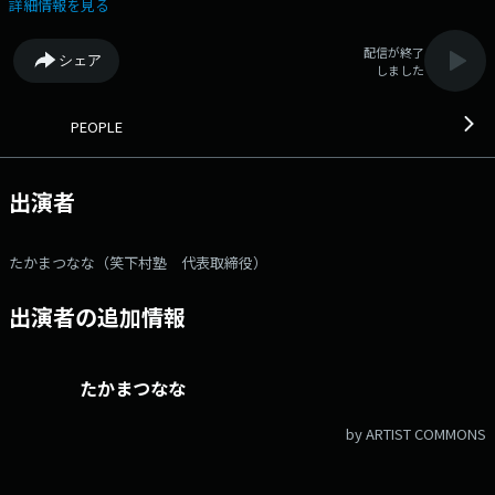
ソナリティを担当！ 毎回、政治家をゲストにお迎えして、他のインタビ
詳細情報を見る
ューなどでは見せない、パーソナルな部分まで掘り下げます！ 10月ゲス
ト：自由民主党 衆議院議員 中曽根康隆さん 番組Webサイト：
配信が終了
シェア
http://www.jfn.jp/people/ メッセージフォーム：
しました
https://form.audee.jp/people/message
PEOPLE
出演者
たかまつなな（笑下村塾 代表取締役）
出演者の追加情報
たかまつなな
by ARTIST COMMONS