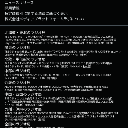
ニュースリリース
採用情報
特定商取引に関する法律に基づく表示
株式会社メディアプラットフォームラボについて
北海道・東北のラジオ局
ＨＢＣラジオ
ＳＴＶラジオ
AIR-G'（FM北海道）
FM NORTH WAVE
ＲＡＢ青森放送
エフエム青森
IBCラジオ
エフエム岩手
tbcラジオ
Date fm（エフエム仙台）
ABSラジオ
エフエム秋田
YBC山形放送
Rhythm Station エフエム山形
RFCラジオ福島
ふくしまFM
NHK AM（札幌）
NHK AM（仙台）
関東のラジオ局
TBSラジオ
文化放送
ニッポン放送
interfm
TOKYO FM
J-WAVE
ラジオ日本
BAYFM78
NACK5
ＦＭヨコハマ
LuckyFM 茨城放送
CRT栃木放送
RadioBerry
FM GUNMA
NHK AM（東京）
北陸・甲信越のラジオ局
ＢＳＮラジオ
FM NIIGATA
ＫＮＢラジオ
ＦＭとやま
MROラジオ
エフエム石川
FBCラジオ
FM福井
YBSラジオ
FM FUJI
SBCラジオ
ＦＭ長野
NHK AM（東京）
NHK AM（名古屋）
中部のラジオ局
CBCラジオ
東海ラジオ
ぎふチャン
ZIP-FM
FM AICHI
ＦＭ ＧＩＦＵ
SBSラジオ
K-MIX SHIZUOKA
レディオキューブ ＦＭ三重
NHK AM（名古屋）
近畿のラジオ局
ABCラジオ
MBSラジオ
OBCラジオ大阪
FM COCOLO
FM802
FM大阪
ラジオ関西
Kiss FM KOBE
e-radio FM滋賀
KBS京都ラジオ
α-STATION FM KYOTO
wbs和歌山放送
NHK AM（大阪）
中国・四国のラジオ局
BSSラジオ
エフエム山陰
ＲＳＫラジオ
ＦＭ岡山
RCCラジオ
広島FM
ＫＲＹ山口放送
エフエム山口
ＪＲＴ四国放送
FM徳島
RNC西日本放送
FM香川
RNB南海放送
FM愛媛
RKC高知放送
エフエム高知
NHK AM（広島）
NHK AM（松山）
九州・沖縄のラジオ局
RKBラジオ
KBCラジオ
LOVE FM
CROSS FM
FM FUKUOKA
エフエム佐賀
NBCラジオ
FM長崎
RKKラジオ
FMKエフエム熊本
OBSラジオ
エフエム大分
宮崎放送
エフエム宮崎
ＭＢＣラジオ
μＦＭ
RBCiラジオ
ラジオ沖縄
FM沖縄
NHK AM（福岡）
全国のラジオ局