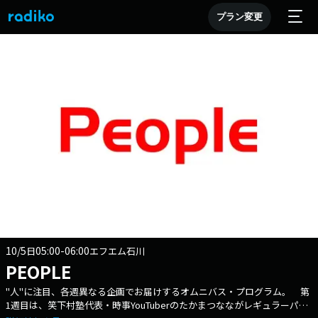
プラン変更
10/5
05:00-06:00
日
エフエム石川
PEOPLE
"人"に注目、各週異なる企画でお届けするオムニバス・プログラム。 第
1週目は、笑下村塾代表・時事YouTuberのたかまつなながレギュラーパー