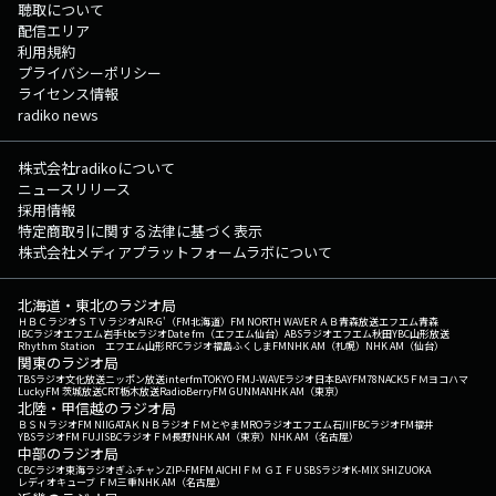
聴取について
配信エリア
利用規約
プライバシーポリシー
ライセンス情報
radiko news
株式会社radikoについて
ニュースリリース
採用情報
特定商取引に関する法律に基づく表示
株式会社メディアプラットフォームラボについて
北海道・東北のラジオ局
ＨＢＣラジオ
ＳＴＶラジオ
AIR-G'（FM北海道）
FM NORTH WAVE
ＲＡＢ青森放送
エフエム青森
IBCラジオ
エフエム岩手
tbcラジオ
Date fm（エフエム仙台）
ABSラジオ
エフエム秋田
YBC山形放送
Rhythm Station エフエム山形
RFCラジオ福島
ふくしまFM
NHK AM（札幌）
NHK AM（仙台）
関東のラジオ局
TBSラジオ
文化放送
ニッポン放送
interfm
TOKYO FM
J-WAVE
ラジオ日本
BAYFM78
NACK5
ＦＭヨコハマ
LuckyFM 茨城放送
CRT栃木放送
RadioBerry
FM GUNMA
NHK AM（東京）
北陸・甲信越のラジオ局
ＢＳＮラジオ
FM NIIGATA
ＫＮＢラジオ
ＦＭとやま
MROラジオ
エフエム石川
FBCラジオ
FM福井
YBSラジオ
FM FUJI
SBCラジオ
ＦＭ長野
NHK AM（東京）
NHK AM（名古屋）
中部のラジオ局
CBCラジオ
東海ラジオ
ぎふチャン
ZIP-FM
FM AICHI
ＦＭ ＧＩＦＵ
SBSラジオ
K-MIX SHIZUOKA
レディオキューブ ＦＭ三重
NHK AM（名古屋）