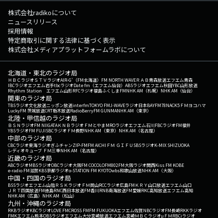
株式会社radikoについて
ニュースリリース
採用情報
特定商取引に関する法律に基づく表示
株式会社メディアプラットフォームラボについて
北海道・東北のラジオ局
ＨＢＣラジオ
ＳＴＶラジオ
AIR-G'（FM北海道）
FM NORTH WAVE
ＲＡＢ青森放送
エフエム青森
IBCラジオ
エフエム岩手
tbcラジオ
Date fm（エフエム仙台）
ABSラジオ
エフエム秋田
YBC山形放送
Rhythm Station エフエム山形
RFCラジオ福島
ふくしまFM
NHK AM（札幌）
NHK AM（仙台）
関東のラジオ局
TBSラジオ
文化放送
ニッポン放送
interfm
TOKYO FM
J-WAVE
ラジオ日本
BAYFM78
NACK5
ＦＭヨコハマ
LuckyFM 茨城放送
CRT栃木放送
RadioBerry
FM GUNMA
NHK AM（東京）
北陸・甲信越のラジオ局
ＢＳＮラジオ
FM NIIGATA
ＫＮＢラジオ
ＦＭとやま
MROラジオ
エフエム石川
FBCラジオ
FM福井
YBSラジオ
FM FUJI
SBCラジオ
ＦＭ長野
NHK AM（東京）
NHK AM（名古屋）
中部のラジオ局
CBCラジオ
東海ラジオ
ぎふチャン
ZIP-FM
FM AICHI
ＦＭ ＧＩＦＵ
SBSラジオ
K-MIX SHIZUOKA
レディオキューブ ＦＭ三重
NHK AM（名古屋）
近畿のラジオ局
ABCラジオ
MBSラジオ
OBCラジオ大阪
FM COCOLO
FM802
FM大阪
ラジオ関西
Kiss FM KOBE
e-radio FM滋賀
KBS京都ラジオ
α-STATION FM KYOTO
wbs和歌山放送
NHK AM（大阪）
中国・四国のラジオ局
BSSラジオ
エフエム山陰
ＲＳＫラジオ
ＦＭ岡山
RCCラジオ
広島FM
ＫＲＹ山口放送
エフエム山口
ＪＲＴ四国放送
FM徳島
RNC西日本放送
FM香川
RNB南海放送
FM愛媛
RKC高知放送
エフエム高知
NHK AM（広島）
NHK AM（松山）
九州・沖縄のラジオ局
RKBラジオ
KBCラジオ
LOVE FM
CROSS FM
FM FUKUOKA
エフエム佐賀
NBCラジオ
FM長崎
RKKラジオ
FMKエフエム熊本
OBSラジオ
エフエム大分
宮崎放送
エフエム宮崎
ＭＢＣラジオ
μＦＭ
RBCiラジオ