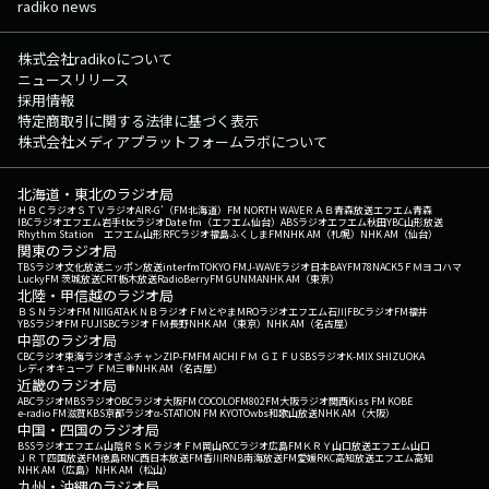
radiko news
株式会社radikoについて
ニュースリリース
採用情報
特定商取引に関する法律に基づく表示
株式会社メディアプラットフォームラボについて
北海道・東北のラジオ局
ＨＢＣラジオ
ＳＴＶラジオ
AIR-G'（FM北海道）
FM NORTH WAVE
ＲＡＢ青森放送
エフエム青森
IBCラジオ
エフエム岩手
tbcラジオ
Date fm（エフエム仙台）
ABSラジオ
エフエム秋田
YBC山形放送
Rhythm Station エフエム山形
RFCラジオ福島
ふくしまFM
NHK AM（札幌）
NHK AM（仙台）
関東のラジオ局
TBSラジオ
文化放送
ニッポン放送
interfm
TOKYO FM
J-WAVE
ラジオ日本
BAYFM78
NACK5
ＦＭヨコハマ
LuckyFM 茨城放送
CRT栃木放送
RadioBerry
FM GUNMA
NHK AM（東京）
北陸・甲信越のラジオ局
ＢＳＮラジオ
FM NIIGATA
ＫＮＢラジオ
ＦＭとやま
MROラジオ
エフエム石川
FBCラジオ
FM福井
YBSラジオ
FM FUJI
SBCラジオ
ＦＭ長野
NHK AM（東京）
NHK AM（名古屋）
中部のラジオ局
CBCラジオ
東海ラジオ
ぎふチャン
ZIP-FM
FM AICHI
ＦＭ ＧＩＦＵ
SBSラジオ
K-MIX SHIZUOKA
レディオキューブ ＦＭ三重
NHK AM（名古屋）
近畿のラジオ局
ABCラジオ
MBSラジオ
OBCラジオ大阪
FM COCOLO
FM802
FM大阪
ラジオ関西
Kiss FM KOBE
e-radio FM滋賀
KBS京都ラジオ
α-STATION FM KYOTO
wbs和歌山放送
NHK AM（大阪）
中国・四国のラジオ局
BSSラジオ
エフエム山陰
ＲＳＫラジオ
ＦＭ岡山
RCCラジオ
広島FM
ＫＲＹ山口放送
エフエム山口
ＪＲＴ四国放送
FM徳島
RNC西日本放送
FM香川
RNB南海放送
FM愛媛
RKC高知放送
エフエム高知
NHK AM（広島）
NHK AM（松山）
九州・沖縄のラジオ局