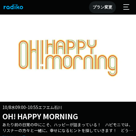
プラン変更
10/8
09:00-10:55
水
エフエム石川
OH! HAPPY MORNING
あたり前の日常の中にこそ、ハッピーが詰まっている！ ハピモニでは、
リスナーの方々と一緒に、幸せになるヒントを探していきます！ どうか