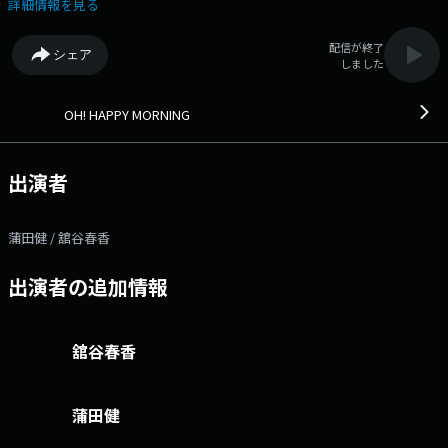
今日が、ハッピーな一日となりますように♪ ▽09:08〜 【 TODAY'S
詳細情報を見る
FOCUS 】 ヘッドライン・ニュースまたは今気になる言葉、出来事をコ
メンテーターを招いて、深く掘り下げていきます。 ▽09:26〜 【 ウエ
配信が終了
シェア
ザー＆インフォメーション 】 --- ▽09:40〜 【 OH! HAPPY TALK 】
しました
毎週各界の著名人の方をゲストに招き、2 週に渡ってその人の素顔に迫り
ます。 先週に引き続き、今週も、元BiSHのアユニ・Dのソロプロジェク
ト、PEDROが登場。 まもなく２６歳になるアユニ・Dさん。２６歳の抱
OH! HAPPY MORNING
負は？ ▽09:49〜 【 快適生活ラジオショッピング 】 快適生活ラジオ
ショッピング ▽09:55〜 【 HELLO FIVE MUSIC NEXUS 】 今月のおす
すめ楽曲をお届けします ▽10:20〜 【 ジャパネットたかたラジオショ
出演者
ッピング 】 ラジオショッピング 番組Webサイト：
http://www.jfn.jp/oh/ メッセージフォーム：
https://form.audee.jp/happy/message Xハッシュタグは「#ハピモ
蒲田健 / 舘谷春香
ニ」 Xアカウントは「@hapimoni」
出演者の追加情報
舘谷春香
蒲田健