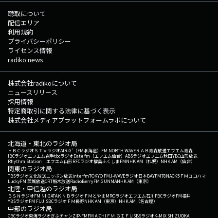
聴取について
配信エリア
利用規約
プライバシーポリシー
ライセンス情報
radiko news
株式会社radikoについて
ニュースリリース
採用情報
特定商取引に関する法律に基づく表示
株式会社メディアプラットフォームラボについて
北海道・東北のラジオ局
ＨＢＣラジオ
ＳＴＶラジオ
AIR-G'（FM北海道）
FM NORTH WAVE
ＲＡＢ青森放送
エフエム青森
IBCラジオ
エフエム岩手
tbcラジオ
Date fm（エフエム仙台）
ABSラジオ
エフエム秋田
YBC山形放送
Rhythm Station エフエム山形
RFCラジオ福島
ふくしまFM
NHK AM（札幌）
NHK AM（仙台）
関東のラジオ局
TBSラジオ
文化放送
ニッポン放送
interfm
TOKYO FM
J-WAVE
ラジオ日本
BAYFM78
NACK5
ＦＭヨコハマ
LuckyFM 茨城放送
CRT栃木放送
RadioBerry
FM GUNMA
NHK AM（東京）
北陸・甲信越のラジオ局
ＢＳＮラジオ
FM NIIGATA
ＫＮＢラジオ
ＦＭとやま
MROラジオ
エフエム石川
FBCラジオ
FM福井
YBSラジオ
FM FUJI
SBCラジオ
ＦＭ長野
NHK AM（東京）
NHK AM（名古屋）
中部のラジオ局
CBCラジオ
東海ラジオ
ぎふチャン
ZIP-FM
FM AICHI
ＦＭ ＧＩＦＵ
SBSラジオ
K-MIX SHIZUOKA