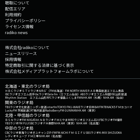
聴取について
配信エリア
利用規約
プライバシーポリシー
ライセンス情報
radiko news
株式会社radikoについて
ニュースリリース
採用情報
特定商取引に関する法律に基づく表示
株式会社メディアプラットフォームラボについて
北海道・東北のラジオ局
ＨＢＣラジオ
ＳＴＶラジオ
AIR-G'（FM北海道）
FM NORTH WAVE
ＲＡＢ青森放送
エフエム青森
IBCラジオ
エフエム岩手
tbcラジオ
Date fm（エフエム仙台）
ABSラジオ
エフエム秋田
YBC山形放送
Rhythm Station エフエム山形
RFCラジオ福島
ふくしまFM
NHK AM（札幌）
NHK AM（仙台）
関東のラジオ局
TBSラジオ
文化放送
ニッポン放送
interfm
TOKYO FM
J-WAVE
ラジオ日本
BAYFM78
NACK5
ＦＭヨコハマ
LuckyFM 茨城放送
CRT栃木放送
RadioBerry
FM GUNMA
NHK AM（東京）
北陸・甲信越のラジオ局
ＢＳＮラジオ
FM NIIGATA
ＫＮＢラジオ
ＦＭとやま
MROラジオ
エフエム石川
FBCラジオ
FM福井
YBSラジオ
FM FUJI
SBCラジオ
ＦＭ長野
NHK AM（東京）
NHK AM（名古屋）
中部のラジオ局
CBCラジオ
東海ラジオ
ぎふチャン
ZIP-FM
FM AICHI
ＦＭ ＧＩＦＵ
SBSラジオ
K-MIX SHIZUOKA
レディオキューブ ＦＭ三重
NHK AM（名古屋）