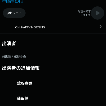
今日が、ハッピーな一日となりますように♪ 番組Webサイト：
詳細情報を見る
http://www.jfn.jp/oh/ メッセージフォーム：
https://form.audee.jp/happy/message Xハッシュタグは「#ハピモ
配信が終了
シェア
ニ」 Xアカウントは「@hapimoni」
しました
OH! HAPPY MORNING
出演者
蒲田健 / 舘谷春香
出演者の追加情報
舘谷春香
蒲田健