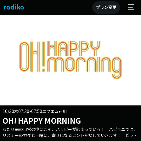
プラン変更
10/30
07:30-07:50
木
エフエム石川
OH! HAPPY MORNING
あたり前の日常の中にこそ、ハッピーが詰まっている！ ハピモニでは、
リスナーの方々と一緒に、幸せになるヒントを探していきます！ どうか