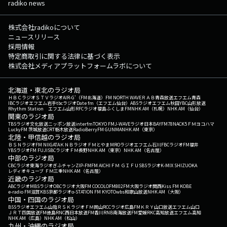
radiko news
株式会社radikoについて
ニュースリリース
採用情報
特定商取引に関する法律に基づく表示
株式会社メディアプラットフォームラボについて
北海道・東北のラジオ局
ＨＢＣラジオ
ＳＴＶラジオ
AIR-G'（FM北海道）
FM NORTH WAVE
ＲＡＢ青森放送
エフエム青森
IBCラジオ
エフエム岩手
tbcラジオ
Date fm（エフエム仙台）
ABSラジオ
エフエム秋田
YBC山形放送
Rhythm Station エフエム山形
RFCラジオ福島
ふくしまFM
NHK AM（札幌）
NHK AM（仙台）
関東のラジオ局
TBSラジオ
文化放送
ニッポン放送
interfm
TOKYO FM
J-WAVE
ラジオ日本
BAYFM78
NACK5
ＦＭヨコハマ
LuckyFM 茨城放送
CRT栃木放送
RadioBerry
FM GUNMA
NHK AM（東京）
北陸・甲信越のラジオ局
ＢＳＮラジオ
FM NIIGATA
ＫＮＢラジオ
ＦＭとやま
MROラジオ
エフエム石川
FBCラジオ
FM福井
YBSラジオ
FM FUJI
SBCラジオ
ＦＭ長野
NHK AM（東京）
NHK AM（名古屋）
中部のラジオ局
CBCラジオ
東海ラジオ
ぎふチャン
ZIP-FM
FM AICHI
ＦＭ ＧＩＦＵ
SBSラジオ
K-MIX SHIZUOKA
レディオキューブ ＦＭ三重
NHK AM（名古屋）
近畿のラジオ局
ABCラジオ
MBSラジオ
OBCラジオ大阪
FM COCOLO
FM802
FM大阪
ラジオ関西
Kiss FM KOBE
e-radio FM滋賀
KBS京都ラジオ
α-STATION FM KYOTO
wbs和歌山放送
NHK AM（大阪）
中国・四国のラジオ局
BSSラジオ
エフエム山陰
ＲＳＫラジオ
ＦＭ岡山
RCCラジオ
広島FM
ＫＲＹ山口放送
エフエム山口
ＪＲＴ四国放送
FM徳島
RNC西日本放送
FM香川
RNB南海放送
FM愛媛
RKC高知放送
エフエム高知
NHK AM（広島）
NHK AM（松山）
九州・沖縄のラジオ局