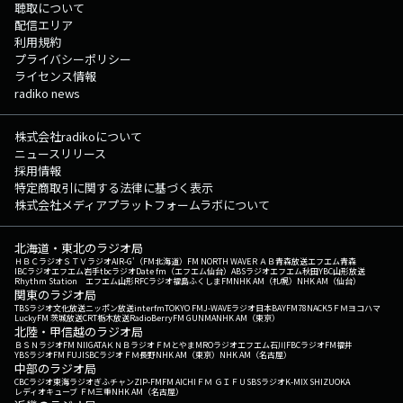
聴取について
配信エリア
利用規約
プライバシーポリシー
ライセンス情報
radiko news
株式会社radikoについて
ニュースリリース
採用情報
特定商取引に関する法律に基づく表示
株式会社メディアプラットフォームラボについて
北海道・東北のラジオ局
ＨＢＣラジオ
ＳＴＶラジオ
AIR-G'（FM北海道）
FM NORTH WAVE
ＲＡＢ青森放送
エフエム青森
IBCラジオ
エフエム岩手
tbcラジオ
Date fm（エフエム仙台）
ABSラジオ
エフエム秋田
YBC山形放送
Rhythm Station エフエム山形
RFCラジオ福島
ふくしまFM
NHK AM（札幌）
NHK AM（仙台）
関東のラジオ局
TBSラジオ
文化放送
ニッポン放送
interfm
TOKYO FM
J-WAVE
ラジオ日本
BAYFM78
NACK5
ＦＭヨコハマ
LuckyFM 茨城放送
CRT栃木放送
RadioBerry
FM GUNMA
NHK AM（東京）
北陸・甲信越のラジオ局
ＢＳＮラジオ
FM NIIGATA
ＫＮＢラジオ
ＦＭとやま
MROラジオ
エフエム石川
FBCラジオ
FM福井
YBSラジオ
FM FUJI
SBCラジオ
ＦＭ長野
NHK AM（東京）
NHK AM（名古屋）
中部のラジオ局
CBCラジオ
東海ラジオ
ぎふチャン
ZIP-FM
FM AICHI
ＦＭ ＧＩＦＵ
SBSラジオ
K-MIX SHIZUOKA
レディオキューブ ＦＭ三重
NHK AM（名古屋）