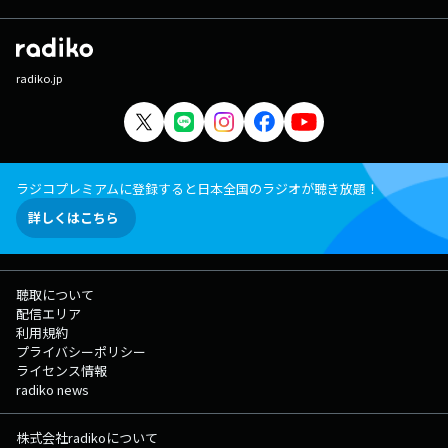
ング 】 快適生活ラジオショッピング 番組Webサイト：
https://audee.jp/program/show/300004982 メッセージフォーム：
https://form.audee.jp/recorrer/message
radiko.jp
ラジコプレミアムに登録すると日本全国のラジオが聴き放題！
詳しくはこちら
聴取について
配信エリア
利用規約
プライバシーポリシー
ライセンス情報
radiko news
株式会社radikoについて