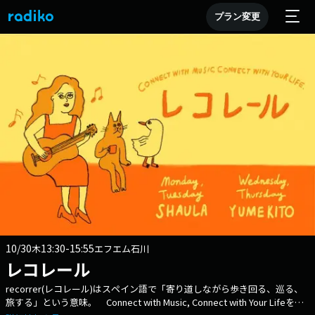
プラン変更
10/30
13:30-15:55
木
エフエム石川
レコレール
recorrer(レコレール)はスペイン語で「寄り道しながら歩き回る、巡る、
旅する」という意味。 Connect with Music, Connect with Your Lifeを合