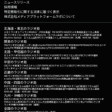
ニュースリリース
採用情報
特定商取引に関する法律に基づく表示
株式会社メディアプラットフォームラボについて
北海道・東北のラジオ局
ＨＢＣラジオ
ＳＴＶラジオ
AIR-G'（FM北海道）
FM NORTH WAVE
ＲＡＢ青森放送
エフエム青森
IBCラジオ
エフエム岩手
tbcラジオ
Date fm（エフエム仙台）
ABSラジオ
エフエム秋田
YBC山形放送
Rhythm Station エフエム山形
RFCラジオ福島
ふくしまFM
NHK AM（札幌）
NHK AM（仙台）
関東のラジオ局
TBSラジオ
文化放送
ニッポン放送
interfm
TOKYO FM
J-WAVE
ラジオ日本
BAYFM78
NACK5
ＦＭヨコハマ
LuckyFM 茨城放送
CRT栃木放送
RadioBerry
FM GUNMA
NHK AM（東京）
北陸・甲信越のラジオ局
ＢＳＮラジオ
FM NIIGATA
ＫＮＢラジオ
ＦＭとやま
MROラジオ
エフエム石川
FBCラジオ
FM福井
YBSラジオ
FM FUJI
SBCラジオ
ＦＭ長野
NHK AM（東京）
NHK AM（名古屋）
中部のラジオ局
CBCラジオ
東海ラジオ
ぎふチャン
ZIP-FM
FM AICHI
ＦＭ ＧＩＦＵ
SBSラジオ
K-MIX SHIZUOKA
レディオキューブ ＦＭ三重
NHK AM（名古屋）
近畿のラジオ局
ABCラジオ
MBSラジオ
OBCラジオ大阪
FM COCOLO
FM802
FM大阪
ラジオ関西
Kiss FM KOBE
e-radio FM滋賀
KBS京都ラジオ
α-STATION FM KYOTO
wbs和歌山放送
NHK AM（大阪）
中国・四国のラジオ局
BSSラジオ
エフエム山陰
ＲＳＫラジオ
ＦＭ岡山
RCCラジオ
広島FM
ＫＲＹ山口放送
エフエム山口
ＪＲＴ四国放送
FM徳島
RNC西日本放送
FM香川
RNB南海放送
FM愛媛
RKC高知放送
エフエム高知
NHK AM（広島）
NHK AM（松山）
九州・沖縄のラジオ局
RKBラジオ
KBCラジオ
LOVE FM
CROSS FM
FM FUKUOKA
エフエム佐賀
NBCラジオ
FM長崎
RKKラジオ
FMKエフエム熊本
OBSラジオ
エフエム大分
宮崎放送
エフエム宮崎
ＭＢＣラジオ
μＦＭ
RBCiラジオ
ラジオ沖縄
FM沖縄
NHK AM（福岡）
全国のラジオ局