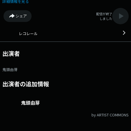
言葉に、毎日がちょっとハッピーになるような音楽と情報をおとどけしま
詳細情報を見る
す。 水曜・木曜のパーソナリティは鬼頭由芽が担当。 今週木曜日の
テーマは「スープ！」 14時台は、クックパッドの小竹貴子さんに食材
配信が終了
シェア
2つ〜3つでできるスープレシピを伺います！ 15時台は、シンガーソング
しました
ライターのさらささんが登場！ お楽しみに！ メッセージ・リクエ
スト曲はコチラから♪ https://audee.jp/program/show/300004982
https://twitter.com/recorrer_jfn #レコレール をつけて投稿してくだ
レコレール
さい♪ ▽13:55〜 【 矢沢永吉 Sweet Rock'n'Roll 】 半世紀以上にわ
たって常に音楽シーンの第一線で活躍し、走り続ける矢沢永吉。 今年の
MUSIC AWARDS JAPANでも、圧巻のレジェンド・パフォーマンスを披露
出演者
してくれました。 1975年のソロ・デビューから50年となる節目の年に、
時に甘く、時に大胆に、あなたを包んでくれる、彼の魅力あるサウンドに
酔いしれてみませんか？ ▽14:15〜 【 JFNラジオショッピング 】
鬼頭由芽
JFNラジオショッピング ▽14:55〜 【 IMP.のIMPickup 】 平日の午後
IMP.のメンバーが毎日登場！ 今夜、誰かに教えたくなる「今日はなんの
出演者の追加情報
日？」雑学をメンバーの感性のままにおしゃべり。 誰もが押さえておく
べきお役立ち情報から、今日が少しだけ楽しく思える細かなトリビアまで
お届けします。 毎週土曜日14:55～アフタートークを配信中！ 番組の
感想や、メンバーへの質問・相談、アフタートークのトークテーマなどな
鬼頭由芽
ど、 メッセージフォームからぜひご参加ください！ ＝＝＝ 各局のオ
ンエア時間（24年10月現在）＝＝＝ ★ラジオの聞き方 →
by ARTIST COMMONS
https://www.tfm.co.jp/listen/ ・TOKYO FM＆JFN34局：月～金 14:55-
15:00 ・FM大阪＆エフエム沖縄：月～金 23:55-24:00 ・FMぐんま＆エ
フエム秋田：月～金 13:55-14:00 ▽15:42〜 【 快適生活ラジオショッピ