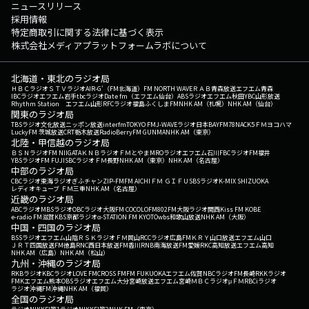
ニュースリリース
採用情報
特定商取引に関する法律に基づく表示
株式会社メディアプラットフォームラボについて
北海道・東北のラジオ局
ＨＢＣラジオ
ＳＴＶラジオ
AIR-G'（FM北海道）
FM NORTH WAVE
ＲＡＢ青森放送
エフエム青森
IBCラジオ
エフエム岩手
tbcラジオ
Date fm（エフエム仙台）
ABSラジオ
エフエム秋田
YBC山形放送
Rhythm Station エフエム山形
RFCラジオ福島
ふくしまFM
NHK AM（札幌）
NHK AM（仙台）
関東のラジオ局
TBSラジオ
文化放送
ニッポン放送
interfm
TOKYO FM
J-WAVE
ラジオ日本
BAYFM78
NACK5
ＦＭヨコハマ
LuckyFM 茨城放送
CRT栃木放送
RadioBerry
FM GUNMA
NHK AM（東京）
北陸・甲信越のラジオ局
ＢＳＮラジオ
FM NIIGATA
ＫＮＢラジオ
ＦＭとやま
MROラジオ
エフエム石川
FBCラジオ
FM福井
YBSラジオ
FM FUJI
SBCラジオ
ＦＭ長野
NHK AM（東京）
NHK AM（名古屋）
中部のラジオ局
CBCラジオ
東海ラジオ
ぎふチャン
ZIP-FM
FM AICHI
ＦＭ ＧＩＦＵ
SBSラジオ
K-MIX SHIZUOKA
レディオキューブ ＦＭ三重
NHK AM（名古屋）
近畿のラジオ局
ABCラジオ
MBSラジオ
OBCラジオ大阪
FM COCOLO
FM802
FM大阪
ラジオ関西
Kiss FM KOBE
e-radio FM滋賀
KBS京都ラジオ
α-STATION FM KYOTO
wbs和歌山放送
NHK AM（大阪）
中国・四国のラジオ局
BSSラジオ
エフエム山陰
ＲＳＫラジオ
ＦＭ岡山
RCCラジオ
広島FM
ＫＲＹ山口放送
エフエム山口
ＪＲＴ四国放送
FM徳島
RNC西日本放送
FM香川
RNB南海放送
FM愛媛
RKC高知放送
エフエム高知
NHK AM（広島）
NHK AM（松山）
九州・沖縄のラジオ局
RKBラジオ
KBCラジオ
LOVE FM
CROSS FM
FM FUKUOKA
エフエム佐賀
NBCラジオ
FM長崎
RKKラジオ
FMKエフエム熊本
OBSラジオ
エフエム大分
宮崎放送
エフエム宮崎
ＭＢＣラジオ
μＦＭ
RBCiラジオ
ラジオ沖縄
FM沖縄
NHK AM（福岡）
全国のラジオ局