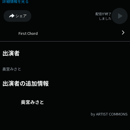
のフレッシュな楽曲を丁寧に届けます。 番組Webサイト：
詳細情報を見る
https://audee.jp/program/show/300011923
配信が終了
シェア
しました
First Chord
出演者
奥宮みさと
出演者の追加情報
奥宮みさと
by ARTIST COMMONS