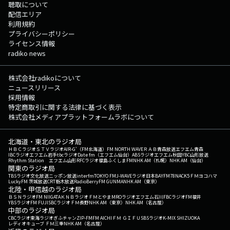
聴取について
配信エリア
利用規約
プライバシーポリシー
ライセンス情報
radiko news
株式会社radikoについて
ニュースリリース
採用情報
特定商取引に関する法律に基づく表示
株式会社メディアプラットフォームラボについて
北海道・東北のラジオ局
ＨＢＣラジオ
ＳＴＶラジオ
AIR-G'（FM北海道）
FM NORTH WAVE
ＲＡＢ青森放送
エフエム青森
IBCラジオ
エフエム岩手
tbcラジオ
Date fm（エフエム仙台）
ABSラジオ
エフエム秋田
YBC山形放送
Rhythm Station エフエム山形
RFCラジオ福島
ふくしまFM
NHK AM（札幌）
NHK AM（仙台）
関東のラジオ局
TBSラジオ
文化放送
ニッポン放送
interfm
TOKYO FM
J-WAVE
ラジオ日本
BAYFM78
NACK5
ＦＭヨコハマ
LuckyFM 茨城放送
CRT栃木放送
RadioBerry
FM GUNMA
NHK AM（東京）
北陸・甲信越のラジオ局
ＢＳＮラジオ
FM NIIGATA
ＫＮＢラジオ
ＦＭとやま
MROラジオ
エフエム石川
FBCラジオ
FM福井
YBSラジオ
FM FUJI
SBCラジオ
ＦＭ長野
NHK AM（東京）
NHK AM（名古屋）
中部のラジオ局
CBCラジオ
東海ラジオ
ぎふチャン
ZIP-FM
FM AICHI
ＦＭ ＧＩＦＵ
SBSラジオ
K-MIX SHIZUOKA
レディオキューブ ＦＭ三重
NHK AM（名古屋）