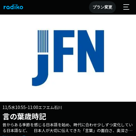
プラン変更
11/5
10:55-11:00
水
エフエム石川
言の葉歳時記
昔からある季節を感じる日本語を始め、時代に合わせ少しずつ変化してい
る日本語など、 日本人が大切に伝えてきた「言葉」の面白さ、奥深さを