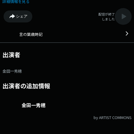
日本語学者：金田一秀穂ならではの切り口で解説していきます。 今回
詳細情報を見る
は、同じ様な言葉に思えても微妙にニュアンスが違う「喧々囂々」と
「侃々諤々」について。 番組Webサイト：
配信が終了
シェア
http://www.jfn.jp/kotonoha メッセージフォーム：
しました
https://form.audee.jp/kotonoha/message
言の葉歳時記
出演者
金田一秀穂
出演者の追加情報
金田一秀穂
by ARTIST COMMONS