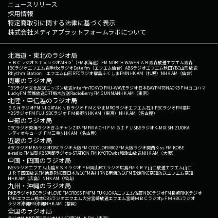
ニュースリリース
採用情報
特定商取引に関する法律に基づく表示
株式会社メディアプラットフォームラボについて
北海道・東北のラジオ局
ＨＢＣラジオ
ＳＴＶラジオ
AIR-G'（FM北海道）
FM NORTH WAVE
ＲＡＢ青森放送
エフエム青森
IBCラジオ
エフエム岩手
tbcラジオ
Date fm（エフエム仙台）
ABSラジオ
エフエム秋田
YBC山形放送
Rhythm Station エフエム山形
RFCラジオ福島
ふくしまFM
NHK AM（札幌）
NHK AM（仙台）
関東のラジオ局
TBSラジオ
文化放送
ニッポン放送
interfm
TOKYO FM
J-WAVE
ラジオ日本
BAYFM78
NACK5
ＦＭヨコハマ
LuckyFM 茨城放送
CRT栃木放送
RadioBerry
FM GUNMA
NHK AM（東京）
北陸・甲信越のラジオ局
ＢＳＮラジオ
FM NIIGATA
ＫＮＢラジオ
ＦＭとやま
MROラジオ
エフエム石川
FBCラジオ
FM福井
YBSラジオ
FM FUJI
SBCラジオ
ＦＭ長野
NHK AM（東京）
NHK AM（名古屋）
中部のラジオ局
CBCラジオ
東海ラジオ
ぎふチャン
ZIP-FM
FM AICHI
ＦＭ ＧＩＦＵ
SBSラジオ
K-MIX SHIZUOKA
レディオキューブ ＦＭ三重
NHK AM（名古屋）
近畿のラジオ局
ABCラジオ
MBSラジオ
OBCラジオ大阪
FM COCOLO
FM802
FM大阪
ラジオ関西
Kiss FM KOBE
e-radio FM滋賀
KBS京都ラジオ
α-STATION FM KYOTO
wbs和歌山放送
NHK AM（大阪）
中国・四国のラジオ局
BSSラジオ
エフエム山陰
ＲＳＫラジオ
ＦＭ岡山
RCCラジオ
広島FM
ＫＲＹ山口放送
エフエム山口
ＪＲＴ四国放送
FM徳島
RNC西日本放送
FM香川
RNB南海放送
FM愛媛
RKC高知放送
エフエム高知
NHK AM（広島）
NHK AM（松山）
九州・沖縄のラジオ局
RKBラジオ
KBCラジオ
LOVE FM
CROSS FM
FM FUKUOKA
エフエム佐賀
NBCラジオ
FM長崎
RKKラジオ
FMKエフエム熊本
OBSラジオ
エフエム大分
宮崎放送
エフエム宮崎
ＭＢＣラジオ
μＦＭ
RBCiラジオ
ラジオ沖縄
FM沖縄
NHK AM（福岡）
全国のラジオ局