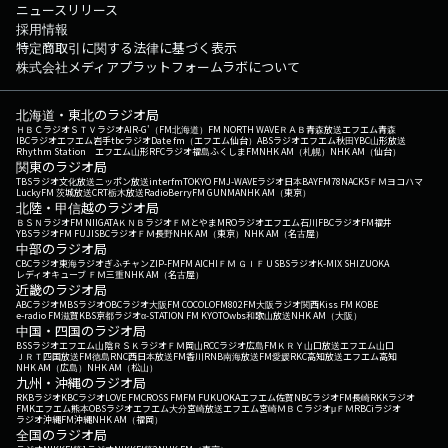
ニュースリリース
採用情報
特定商取引に関する法律に基づく表示
株式会社メディアプラットフォームラボについて
北海道・東北のラジオ局
ＨＢＣラジオ
ＳＴＶラジオ
AIR-G'（FM北海道）
FM NORTH WAVE
ＲＡＢ青森放送
エフエム青森
IBCラジオ
エフエム岩手
tbcラジオ
Date fm（エフエム仙台）
ABSラジオ
エフエム秋田
YBC山形放送
Rhythm Station エフエム山形
RFCラジオ福島
ふくしまFM
NHK AM（札幌）
NHK AM（仙台）
関東のラジオ局
TBSラジオ
文化放送
ニッポン放送
interfm
TOKYO FM
J-WAVE
ラジオ日本
BAYFM78
NACK5
ＦＭヨコハマ
LuckyFM 茨城放送
CRT栃木放送
RadioBerry
FM GUNMA
NHK AM（東京）
北陸・甲信越のラジオ局
ＢＳＮラジオ
FM NIIGATA
ＫＮＢラジオ
ＦＭとやま
MROラジオ
エフエム石川
FBCラジオ
FM福井
YBSラジオ
FM FUJI
SBCラジオ
ＦＭ長野
NHK AM（東京）
NHK AM（名古屋）
中部のラジオ局
CBCラジオ
東海ラジオ
ぎふチャン
ZIP-FM
FM AICHI
ＦＭ ＧＩＦＵ
SBSラジオ
K-MIX SHIZUOKA
レディオキューブ ＦＭ三重
NHK AM（名古屋）
近畿のラジオ局
ABCラジオ
MBSラジオ
OBCラジオ大阪
FM COCOLO
FM802
FM大阪
ラジオ関西
Kiss FM KOBE
e-radio FM滋賀
KBS京都ラジオ
α-STATION FM KYOTO
wbs和歌山放送
NHK AM（大阪）
中国・四国のラジオ局
BSSラジオ
エフエム山陰
ＲＳＫラジオ
ＦＭ岡山
RCCラジオ
広島FM
ＫＲＹ山口放送
エフエム山口
ＪＲＴ四国放送
FM徳島
RNC西日本放送
FM香川
RNB南海放送
FM愛媛
RKC高知放送
エフエム高知
NHK AM（広島）
NHK AM（松山）
九州・沖縄のラジオ局
RKBラジオ
KBCラジオ
LOVE FM
CROSS FM
FM FUKUOKA
エフエム佐賀
NBCラジオ
FM長崎
RKKラジオ
FMKエフエム熊本
OBSラジオ
エフエム大分
宮崎放送
エフエム宮崎
ＭＢＣラジオ
μＦＭ
RBCiラジオ
ラジオ沖縄
FM沖縄
NHK AM（福岡）
全国のラジオ局