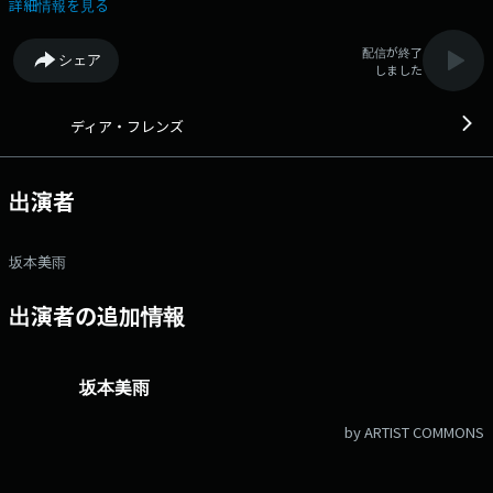
感性で“音と言葉”を紡ぐ「mei ehara」さん。 学生時代の自主映画制作
詳細情報を見る
をきっかけに表現の世界へ入り、2017年にアルバム『Sway』でデビュ
ー。 国内外のアーティストとのコラボレーションを経て、9月には5年ぶ
配信が終了
シェア
りとなるニューアルバム『All About McGuffin』をリリース♪ タイトル
しました
に込めた「McGuffin」という言葉の意味、制作の裏側にせまります。
番組Webサイト：https://www.tfm.co.jp/dear/ Xハッシュタグは「#デ
ィアフレンズ」 Xアカウントは「@dearfriends80」
ディア・フレンズ
出演者
坂本美雨
出演者の追加情報
坂本美雨
by ARTIST COMMONS