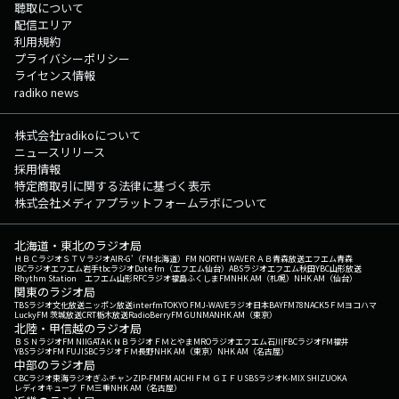
聴取について
配信エリア
利用規約
プライバシーポリシー
ライセンス情報
radiko news
株式会社radikoについて
ニュースリリース
採用情報
特定商取引に関する法律に基づく表示
株式会社メディアプラットフォームラボについて
北海道・東北のラジオ局
ＨＢＣラジオ
ＳＴＶラジオ
AIR-G'（FM北海道）
FM NORTH WAVE
ＲＡＢ青森放送
エフエム青森
IBCラジオ
エフエム岩手
tbcラジオ
Date fm（エフエム仙台）
ABSラジオ
エフエム秋田
YBC山形放送
Rhythm Station エフエム山形
RFCラジオ福島
ふくしまFM
NHK AM（札幌）
NHK AM（仙台）
関東のラジオ局
TBSラジオ
文化放送
ニッポン放送
interfm
TOKYO FM
J-WAVE
ラジオ日本
BAYFM78
NACK5
ＦＭヨコハマ
LuckyFM 茨城放送
CRT栃木放送
RadioBerry
FM GUNMA
NHK AM（東京）
北陸・甲信越のラジオ局
ＢＳＮラジオ
FM NIIGATA
ＫＮＢラジオ
ＦＭとやま
MROラジオ
エフエム石川
FBCラジオ
FM福井
YBSラジオ
FM FUJI
SBCラジオ
ＦＭ長野
NHK AM（東京）
NHK AM（名古屋）
中部のラジオ局
CBCラジオ
東海ラジオ
ぎふチャン
ZIP-FM
FM AICHI
ＦＭ ＧＩＦＵ
SBSラジオ
K-MIX SHIZUOKA
レディオキューブ ＦＭ三重
NHK AM（名古屋）