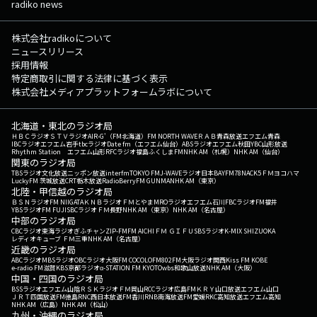
radiko news
株式会社radikoについて
ニュースリリース
採用情報
特定商取引に関する法律に基づく表示
株式会社メディアプラットフォームラボについて
北海道・東北のラジオ局
ＨＢＣラジオ
ＳＴＶラジオ
AIR-G'（FM北海道）
FM NORTH WAVE
ＲＡＢ青森放送
エフエム青森
IBCラジオ
エフエム岩手
tbcラジオ
Date fm（エフエム仙台）
ABSラジオ
エフエム秋田
YBC山形放送
Rhythm Station エフエム山形
RFCラジオ福島
ふくしまFM
NHK AM（札幌）
NHK AM（仙台）
関東のラジオ局
TBSラジオ
文化放送
ニッポン放送
interfm
TOKYO FM
J-WAVE
ラジオ日本
BAYFM78
NACK5
ＦＭヨコハマ
LuckyFM 茨城放送
CRT栃木放送
RadioBerry
FM GUNMA
NHK AM（東京）
北陸・甲信越のラジオ局
ＢＳＮラジオ
FM NIIGATA
ＫＮＢラジオ
ＦＭとやま
MROラジオ
エフエム石川
FBCラジオ
FM福井
YBSラジオ
FM FUJI
SBCラジオ
ＦＭ長野
NHK AM（東京）
NHK AM（名古屋）
中部のラジオ局
CBCラジオ
東海ラジオ
ぎふチャン
ZIP-FM
FM AICHI
ＦＭ ＧＩＦＵ
SBSラジオ
K-MIX SHIZUOKA
レディオキューブ ＦＭ三重
NHK AM（名古屋）
近畿のラジオ局
ABCラジオ
MBSラジオ
OBCラジオ大阪
FM COCOLO
FM802
FM大阪
ラジオ関西
Kiss FM KOBE
e-radio FM滋賀
KBS京都ラジオ
α-STATION FM KYOTO
wbs和歌山放送
NHK AM（大阪）
中国・四国のラジオ局
BSSラジオ
エフエム山陰
ＲＳＫラジオ
ＦＭ岡山
RCCラジオ
広島FM
ＫＲＹ山口放送
エフエム山口
ＪＲＴ四国放送
FM徳島
RNC西日本放送
FM香川
RNB南海放送
FM愛媛
RKC高知放送
エフエム高知
NHK AM（広島）
NHK AM（松山）
九州・沖縄のラジオ局