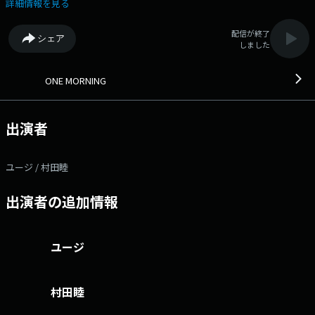
プにむけて今の実力は？＞ お休み中の吉田明世に代わって、TOKYO
詳細情報を見る
FMの村田睦アナウンサーとユージがお届けします。 【ユージ】と、
【村田睦】がお届けする 「ONE MORNING」。 今日も「ONE
配信が終了
シェア
MORNING」で1日をスタートさせましょう！ #ワンモ で”あなたの声”も
しました
聞かせてください。 詳しくは番組のHPもしくは番組公式Xをご覧くださ
い。 選曲は、【 Best Hits Morning 】と題して、 朝に心地よい！1日の
スタートにピッタリな楽曲をセレクトしていきます。 今週も朝に聴きた
ONE MORNING
い【 Best Hits Request 】、エピソードと共にお待ちしていま
す！！！ [ 時間多少前後する場合があります。 また内容も一部変更と
なる場合があります ] ▽06:15〜 【 ワンコメ・ワンジャッジ 】 今朝
出演者
のテーマは＜わたしの口癖、あの人の口癖＞ 毎年恒例、『現代用語の
基礎知識 選「2025 T＆D保険グループ新語・流行語大賞」』の ノミネー
ト30語が発表されました。 流行りの言葉以外にも、あなたや周囲の人が
ユージ / 村田睦
つい言ってしまう口癖、ありませんか？ ワンジャッジでは、自覚してい
る口癖があるか？アンケートをとっています。 ご参加、お待ちしていま
出演者の追加情報
す！ 詳しくはワンモの公式Xを確認してください。 番組Webサイ
ト：https://www.tfm.co.jp/one/ メッセージフォーム：
https://www.tfm.co.jp/one/form/ Xハッシュタグは「#ワンモ」 Xア
カウントは「@ONEMORNING_1」
ユージ
村田睦