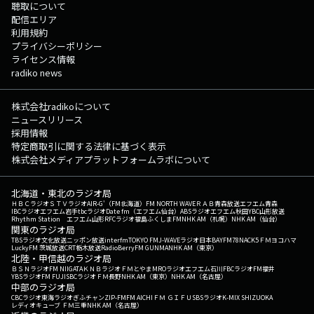
聴取について
配信エリア
利用規約
プライバシーポリシー
ライセンス情報
radiko news
株式会社radikoについて
ニュースリリース
採用情報
特定商取引に関する法律に基づく表示
株式会社メディアプラットフォームラボについて
北海道・東北のラジオ局
ＨＢＣラジオ
ＳＴＶラジオ
AIR-G'（FM北海道）
FM NORTH WAVE
ＲＡＢ青森放送
エフエム青森
IBCラジオ
エフエム岩手
tbcラジオ
Date fm（エフエム仙台）
ABSラジオ
エフエム秋田
YBC山形放送
Rhythm Station エフエム山形
RFCラジオ福島
ふくしまFM
NHK AM（札幌）
NHK AM（仙台）
関東のラジオ局
TBSラジオ
文化放送
ニッポン放送
interfm
TOKYO FM
J-WAVE
ラジオ日本
BAYFM78
NACK5
ＦＭヨコハマ
LuckyFM 茨城放送
CRT栃木放送
RadioBerry
FM GUNMA
NHK AM（東京）
北陸・甲信越のラジオ局
ＢＳＮラジオ
FM NIIGATA
ＫＮＢラジオ
ＦＭとやま
MROラジオ
エフエム石川
FBCラジオ
FM福井
YBSラジオ
FM FUJI
SBCラジオ
ＦＭ長野
NHK AM（東京）
NHK AM（名古屋）
中部のラジオ局
CBCラジオ
東海ラジオ
ぎふチャン
ZIP-FM
FM AICHI
ＦＭ ＧＩＦＵ
SBSラジオ
K-MIX SHIZUOKA
レディオキューブ ＦＭ三重
NHK AM（名古屋）