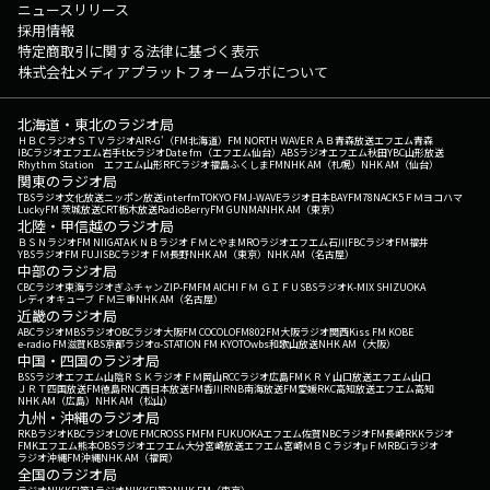
ニュースリリース
採用情報
特定商取引に関する法律に基づく表示
株式会社メディアプラットフォームラボについて
北海道・東北のラジオ局
ＨＢＣラジオ
ＳＴＶラジオ
AIR-G'（FM北海道）
FM NORTH WAVE
ＲＡＢ青森放送
エフエム青森
IBCラジオ
エフエム岩手
tbcラジオ
Date fm（エフエム仙台）
ABSラジオ
エフエム秋田
YBC山形放送
Rhythm Station エフエム山形
RFCラジオ福島
ふくしまFM
NHK AM（札幌）
NHK AM（仙台）
関東のラジオ局
TBSラジオ
文化放送
ニッポン放送
interfm
TOKYO FM
J-WAVE
ラジオ日本
BAYFM78
NACK5
ＦＭヨコハマ
LuckyFM 茨城放送
CRT栃木放送
RadioBerry
FM GUNMA
NHK AM（東京）
北陸・甲信越のラジオ局
ＢＳＮラジオ
FM NIIGATA
ＫＮＢラジオ
ＦＭとやま
MROラジオ
エフエム石川
FBCラジオ
FM福井
YBSラジオ
FM FUJI
SBCラジオ
ＦＭ長野
NHK AM（東京）
NHK AM（名古屋）
中部のラジオ局
CBCラジオ
東海ラジオ
ぎふチャン
ZIP-FM
FM AICHI
ＦＭ ＧＩＦＵ
SBSラジオ
K-MIX SHIZUOKA
レディオキューブ ＦＭ三重
NHK AM（名古屋）
近畿のラジオ局
ABCラジオ
MBSラジオ
OBCラジオ大阪
FM COCOLO
FM802
FM大阪
ラジオ関西
Kiss FM KOBE
e-radio FM滋賀
KBS京都ラジオ
α-STATION FM KYOTO
wbs和歌山放送
NHK AM（大阪）
中国・四国のラジオ局
BSSラジオ
エフエム山陰
ＲＳＫラジオ
ＦＭ岡山
RCCラジオ
広島FM
ＫＲＹ山口放送
エフエム山口
ＪＲＴ四国放送
FM徳島
RNC西日本放送
FM香川
RNB南海放送
FM愛媛
RKC高知放送
エフエム高知
NHK AM（広島）
NHK AM（松山）
九州・沖縄のラジオ局
RKBラジオ
KBCラジオ
LOVE FM
CROSS FM
FM FUKUOKA
エフエム佐賀
NBCラジオ
FM長崎
RKKラジオ
FMKエフエム熊本
OBSラジオ
エフエム大分
宮崎放送
エフエム宮崎
ＭＢＣラジオ
μＦＭ
RBCiラジオ
ラジオ沖縄
FM沖縄
NHK AM（福岡）
全国のラジオ局