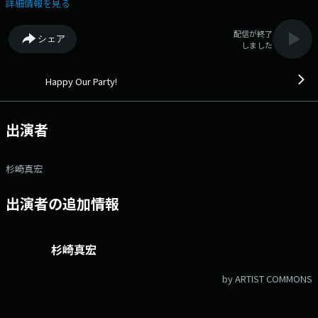
芸人のきのこちゃん。 1946(昭和21)年11月11日に「そろばんvs電気計
詳細情報を見る
算機」の 日米対抗試合が開催された日ということで・・・ 【○○ｖ
ｓ○○】 「そろばんvs電気計算機」のように、何か用途が近いもの
配信が終了
シェア
を 対決させてみよう！ 例えば・・・「ハサミ vs カッタ
しました
ー」 カッターが圧倒的勝利！ 特に段ボールの荷物の
開封は、ハサミだと段ボールの隙間に 刃を差し込んで切らないといけな
いけど、 カッターなら一発！ ～こんな感じで、対決のテーマと自分
Happy Our Party!
はこっちが勝つと思う！ という理由を書いて送ってください。 スギシ
ャマときのこちゃんもそのテーマに関して どちら側かにたってバトルし
てみます！ 後半コーナーは【勝手にキャッチフレーズ】 世の中の
出演者
あらゆるものに勝手にキャッチフレーズを付けていくコーナー！ 今回は
「なめこ」のキャッチフレーズを勝手に考えちゃいましょう！！ 『は
ぴねすくらぶラジオショッピング』では、お買い得な商品をわかりやすく
杉崎真宏
ご紹介します！ ▽16:10〜 【 はぴねすくらぶラジオショッピング 】
はぴねすくらぶラジオショッピング 番組Webサイト：
出演者の追加情報
http://www.jfn.jp/hhp メッセージフォーム：
https://form.audee.jp/party/message Xハッシュタグは
「#jfn_hop」 Xアカウントは「@jfn_hhp」
杉崎真宏
by ARTIST COMMONS