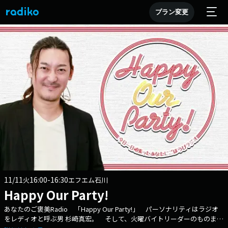
プラン変更
11/11
16:00-16:30
火
エフエム石川
Happy Our Party!
あなたのご褒美Radio 「Happy Our Party!」 パーソナリティはラジオ
をレディオと呼ぶ男 杉崎真宏。 そして、火曜バイトリーダーのものまね