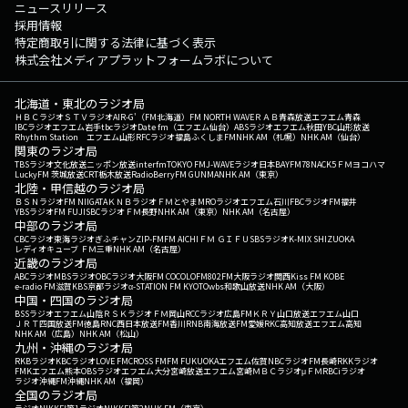
ニュースリリース
採用情報
特定商取引に関する法律に基づく表示
株式会社メディアプラットフォームラボについて
北海道・東北のラジオ局
ＨＢＣラジオ
ＳＴＶラジオ
AIR-G'（FM北海道）
FM NORTH WAVE
ＲＡＢ青森放送
エフエム青森
IBCラジオ
エフエム岩手
tbcラジオ
Date fm（エフエム仙台）
ABSラジオ
エフエム秋田
YBC山形放送
Rhythm Station エフエム山形
RFCラジオ福島
ふくしまFM
NHK AM（札幌）
NHK AM（仙台）
関東のラジオ局
TBSラジオ
文化放送
ニッポン放送
interfm
TOKYO FM
J-WAVE
ラジオ日本
BAYFM78
NACK5
ＦＭヨコハマ
LuckyFM 茨城放送
CRT栃木放送
RadioBerry
FM GUNMA
NHK AM（東京）
北陸・甲信越のラジオ局
ＢＳＮラジオ
FM NIIGATA
ＫＮＢラジオ
ＦＭとやま
MROラジオ
エフエム石川
FBCラジオ
FM福井
YBSラジオ
FM FUJI
SBCラジオ
ＦＭ長野
NHK AM（東京）
NHK AM（名古屋）
中部のラジオ局
CBCラジオ
東海ラジオ
ぎふチャン
ZIP-FM
FM AICHI
ＦＭ ＧＩＦＵ
SBSラジオ
K-MIX SHIZUOKA
レディオキューブ ＦＭ三重
NHK AM（名古屋）
近畿のラジオ局
ABCラジオ
MBSラジオ
OBCラジオ大阪
FM COCOLO
FM802
FM大阪
ラジオ関西
Kiss FM KOBE
e-radio FM滋賀
KBS京都ラジオ
α-STATION FM KYOTO
wbs和歌山放送
NHK AM（大阪）
中国・四国のラジオ局
BSSラジオ
エフエム山陰
ＲＳＫラジオ
ＦＭ岡山
RCCラジオ
広島FM
ＫＲＹ山口放送
エフエム山口
ＪＲＴ四国放送
FM徳島
RNC西日本放送
FM香川
RNB南海放送
FM愛媛
RKC高知放送
エフエム高知
NHK AM（広島）
NHK AM（松山）
九州・沖縄のラジオ局
RKBラジオ
KBCラジオ
LOVE FM
CROSS FM
FM FUKUOKA
エフエム佐賀
NBCラジオ
FM長崎
RKKラジオ
FMKエフエム熊本
OBSラジオ
エフエム大分
宮崎放送
エフエム宮崎
ＭＢＣラジオ
μＦＭ
RBCiラジオ
ラジオ沖縄
FM沖縄
NHK AM（福岡）
全国のラジオ局