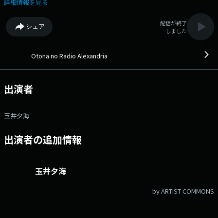
ーエッセイ【SELF PORTRAIT】、過去とイマを繋ぐ名曲たちをオンエア
詳細情報を見る
する【大人のサードプレイス】・・・好奇心をくすぐる雑談を添えなが
ら、”様々な生き方”のヒントを共有していきます。 ▽11:49〜 【 快適
配信が終了
シェア
生活ラジオショッピング 】 快適生活ラジオショッピング ▽11:55〜
しました
【 FM石川ニュース（JFN） 】 --- 番組Webサイト：
https://audee.jp/program/show/57661 メッセージフォーム：
https://form.audee.jp/alexandria/message
Otona no Radio Alexandria
出演者
玉井夕海
出演者の追加情報
玉井夕海
by ARTIST COMMONS