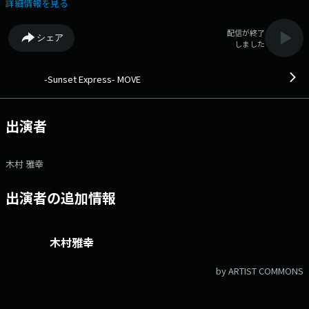
いたトーンで熱く語ります。 番組Webサイト：
詳細情報を見る
https://hellofive.jp/program/move/ Xハッシュタグは
「#move805fm」 Xアカウントは「@MOVE805」
配信が終了
シェア
しました
-Sunset Express- MOVE
出演者
木村 雅幸
出演者の追加情報
木村雅幸
by ARTIST COMMONS