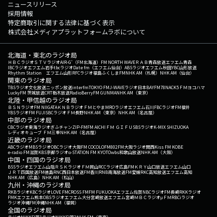
ニュースリリース
採用情報
特定商取引に関する法律に基づく表示
株式会社メディアプラットフォームラボについて
北海道・東北のラジオ局
ＨＢＣラジオ
ＳＴＶラジオ
AIR-G'（FM北海道）
FM NORTH WAVE
ＲＡＢ青森放送
エフエム青森
IBCラジオ
エフエム岩手
tbcラジオ
Date fm（エフエム仙台）
ABSラジオ
エフエム秋田
YBC山形放送
Rhythm Station エフエム山形
RFCラジオ福島
ふくしまFM
NHK AM（札幌）
NHK AM（仙台）
関東のラジオ局
TBSラジオ
文化放送
ニッポン放送
interfm
TOKYO FM
J-WAVE
ラジオ日本
BAYFM78
NACK5
ＦＭヨコハマ
LuckyFM 茨城放送
CRT栃木放送
RadioBerry
FM GUNMA
NHK AM（東京）
北陸・甲信越のラジオ局
ＢＳＮラジオ
FM NIIGATA
ＫＮＢラジオ
ＦＭとやま
MROラジオ
エフエム石川
FBCラジオ
FM福井
YBSラジオ
FM FUJI
SBCラジオ
ＦＭ長野
NHK AM（東京）
NHK AM（名古屋）
中部のラジオ局
CBCラジオ
東海ラジオ
ぎふチャン
ZIP-FM
FM AICHI
ＦＭ ＧＩＦＵ
SBSラジオ
K-MIX SHIZUOKA
レディオキューブ ＦＭ三重
NHK AM（名古屋）
近畿のラジオ局
ABCラジオ
MBSラジオ
OBCラジオ大阪
FM COCOLO
FM802
FM大阪
ラジオ関西
Kiss FM KOBE
e-radio FM滋賀
KBS京都ラジオ
α-STATION FM KYOTO
wbs和歌山放送
NHK AM（大阪）
中国・四国のラジオ局
BSSラジオ
エフエム山陰
ＲＳＫラジオ
ＦＭ岡山
RCCラジオ
広島FM
ＫＲＹ山口放送
エフエム山口
ＪＲＴ四国放送
FM徳島
RNC西日本放送
FM香川
RNB南海放送
FM愛媛
RKC高知放送
エフエム高知
NHK AM（広島）
NHK AM（松山）
九州・沖縄のラジオ局
RKBラジオ
KBCラジオ
LOVE FM
CROSS FM
FM FUKUOKA
エフエム佐賀
NBCラジオ
FM長崎
RKKラジオ
FMKエフエム熊本
OBSラジオ
エフエム大分
宮崎放送
エフエム宮崎
ＭＢＣラジオ
μＦＭ
RBCiラジオ
ラジオ沖縄
FM沖縄
NHK AM（福岡）
全国のラジオ局