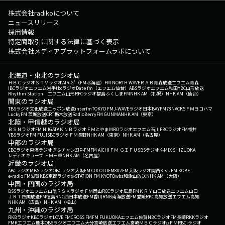
株式会社radikoについて
ニュースリリース
採用情報
特定商取引に関する法律に基づく表示
株式会社メディアプラットフォームラボについて
北海道・東北のラジオ局
ＨＢＣラジオ
ＳＴＶラジオ
AIR-G'（FM北海道）
FM NORTH WAVE
ＲＡＢ青森放送
エフエム青森
IBCラジオ
エフエム岩手
tbcラジオ
Date fm（エフエム仙台）
ABSラジオ
エフエム秋田
YBC山形放送
Rhythm Station エフエム山形
RFCラジオ福島
ふくしまFM
NHK AM（札幌）
NHK AM（仙台）
関東のラジオ局
TBSラジオ
文化放送
ニッポン放送
interfm
TOKYO FM
J-WAVE
ラジオ日本
BAYFM78
NACK5
ＦＭヨコハマ
LuckyFM 茨城放送
CRT栃木放送
RadioBerry
FM GUNMA
NHK AM（東京）
北陸・甲信越のラジオ局
ＢＳＮラジオ
FM NIIGATA
ＫＮＢラジオ
ＦＭとやま
MROラジオ
エフエム石川
FBCラジオ
FM福井
YBSラジオ
FM FUJI
SBCラジオ
ＦＭ長野
NHK AM（東京）
NHK AM（名古屋）
中部のラジオ局
CBCラジオ
東海ラジオ
ぎふチャン
ZIP-FM
FM AICHI
ＦＭ ＧＩＦＵ
SBSラジオ
K-MIX SHIZUOKA
レディオキューブ ＦＭ三重
NHK AM（名古屋）
近畿のラジオ局
ABCラジオ
MBSラジオ
OBCラジオ大阪
FM COCOLO
FM802
FM大阪
ラジオ関西
Kiss FM KOBE
e-radio FM滋賀
KBS京都ラジオ
α-STATION FM KYOTO
wbs和歌山放送
NHK AM（大阪）
中国・四国のラジオ局
BSSラジオ
エフエム山陰
ＲＳＫラジオ
ＦＭ岡山
RCCラジオ
広島FM
ＫＲＹ山口放送
エフエム山口
ＪＲＴ四国放送
FM徳島
RNC西日本放送
FM香川
RNB南海放送
FM愛媛
RKC高知放送
エフエム高知
NHK AM（広島）
NHK AM（松山）
九州・沖縄のラジオ局
RKBラジオ
KBCラジオ
LOVE FM
CROSS FM
FM FUKUOKA
エフエム佐賀
NBCラジオ
FM長崎
RKKラジオ
FMKエフエム熊本
OBSラジオ
エフエム大分
宮崎放送
エフエム宮崎
ＭＢＣラジオ
μＦＭ
RBCiラジオ