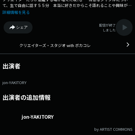
て、生で自由に話す５５分 本当に好きだからこそ語れることや興味があ
ることについて、とことん発信していきます。 番組Webサイト：
詳細情報を見る
https://audee.jp/program/show/54586 Xハッシュタグは「#クリス
タ」 Xアカウントは「@JFN_creator」
配信が終了
シェア
しました
クリエイターズ・スタジオ with ボカコレ
出演者
jon-YAKITORY
出演者の追加情報
jon-YAKITORY
by ARTIST COMMONS