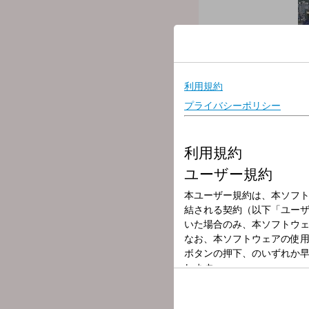
放送局
放送時間
2025年11月14
番組名
ONE MORNIN
＜今朝のワンコメは「なぜ
＜人気のペンギンキャラが
Xでのアンケートで投票お
【ユージ】と、フリーアナウ
今日も「ONE MORNI
「#ワンモ」であなたの声
「ワンコメ・ワンジャッジ
選曲は、【 Best Hits Mo