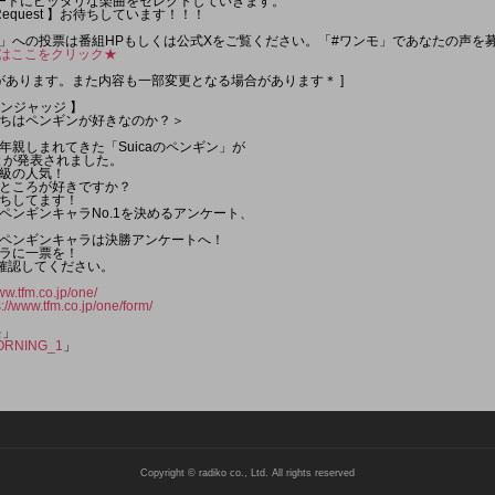
ートにピッタリな楽曲をセレクトしていきます。
s Request 】お待ちしています！！！
」への投票は番組HPもしくは公式Xをご覧ください。「#ワンモ」であなたの声を
HPはここをクリック★
があります。また内容も一部変更となる場合があります＊ ]
ワンジャッジ 】
ちはペンギンが好きなのか？＞
年親しまれてきた「Suicaのペンギン」が
とが発表されました。
級の人気！
ところが好きですか？
ちしてます！
ペンギンキャラNo.1を決めるアンケート、
。
ペンギンキャラは決勝アンケートへ！
ラに一票を！
確認してください。
ww.tfm.co.jp/one/
s://www.tfm.co.jp/one/form/
モ
」
RNING_1
」
Copyright © radiko co., Ltd. All rights reserved