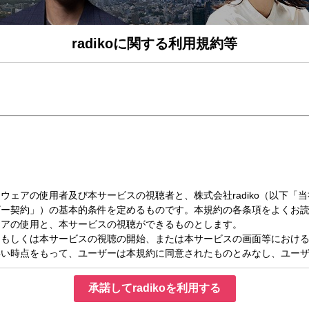
radikoに関する利用規約等
日（金）06:00～06:30
G
私たちはペンギンが好きなのか？」＞
決まる【P-1グランプリ】開催！＞
願いします！
ンサーの【吉田明世】がお届けする「ONE MORNING」。
NG」で1日をスタートさせましょう！
を聞かせてください。
」への投票は番組HPもしくは公式Xをご覧ください。
承諾してradikoを利用する
rning 】と題して、