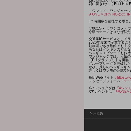
朝に心地よい！1日のスタ
朝に聴きたい【 Best Hit
「ワンコメ・ワンジャッジ
★ONE MORNING 公式
[ ＊時間多少前後する場合
▽06:15〜 【 ワンコメ・
今朝のテーマは＜なぜ私た
交通系ICサービスとして長
2026年度末で卒業するこ
動物園でも水族館でも主役
あなたはペンギンのどんな
ペンギンエピソードもお待
ワンジャッジでは、人気の
【P-1グランプリ】を開催
グループリーグを突破した
ぜひ、推しのペンギンキャ
詳しくはワンモの公式Xを
番組Webサイト：
https://w
メッセージフォーム：
http
Xハッシュタグは「
#ワン
Xアカウントは「
@ONEMO
利用規約