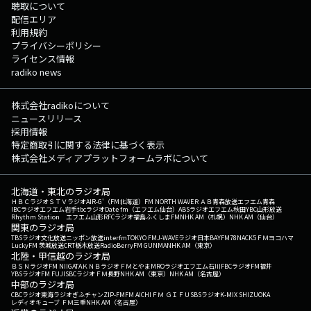
聴取について
配信エリア
利用規約
プライバシーポリシー
ライセンス情報
radiko news
株式会社radikoについて
ニュースリリース
採用情報
特定商取引に関する法律に基づく表示
株式会社メディアプラットフォームラボについて
北海道・東北のラジオ局
ＨＢＣラジオ
ＳＴＶラジオ
AIR-G'（FM北海道）
FM NORTH WAVE
ＲＡＢ青森放送
エフエム青森
IBCラジオ
エフエム岩手
tbcラジオ
Date fm（エフエム仙台）
ABSラジオ
エフエム秋田
YBC山形放送
Rhythm Station エフエム山形
RFCラジオ福島
ふくしまFM
NHK AM（札幌）
NHK AM（仙台）
関東のラジオ局
TBSラジオ
文化放送
ニッポン放送
interfm
TOKYO FM
J-WAVE
ラジオ日本
BAYFM78
NACK5
ＦＭヨコハマ
LuckyFM 茨城放送
CRT栃木放送
RadioBerry
FM GUNMA
NHK AM（東京）
北陸・甲信越のラジオ局
ＢＳＮラジオ
FM NIIGATA
ＫＮＢラジオ
ＦＭとやま
MROラジオ
エフエム石川
FBCラジオ
FM福井
YBSラジオ
FM FUJI
SBCラジオ
ＦＭ長野
NHK AM（東京）
NHK AM（名古屋）
中部のラジオ局
CBCラジオ
東海ラジオ
ぎふチャン
ZIP-FM
FM AICHI
ＦＭ ＧＩＦＵ
SBSラジオ
K-MIX SHIZUOKA
レディオキューブ ＦＭ三重
NHK AM（名古屋）