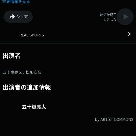
て」。 番組Webサイト：
詳細情報を見る
https://audee.jp/program/show/300009087 メッセージフォーム：
https://form.audee.jp/realsports/message
配信が終了
シェア
しました
REAL SPORTS
出演者
五十嵐亮太 / 松永安奈
出演者の追加情報
五十嵐亮太
by ARTIST COMMONS