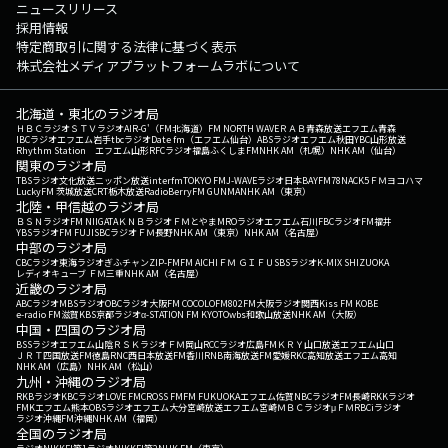
ニュースリリース
採用情報
特定商取引に関する法律に基づく表示
株式会社メディアプラットフォームラボについて
北海道・東北のラジオ局
ＨＢＣラジオ
ＳＴＶラジオ
AIR-G'（FM北海道）
FM NORTH WAVE
ＲＡＢ青森放送
エフエム青森
IBCラジオ
エフエム岩手
tbcラジオ
Date fm（エフエム仙台）
ABSラジオ
エフエム秋田
YBC山形放送
Rhythm Station エフエム山形
RFCラジオ福島
ふくしまFM
NHK AM（札幌）
NHK AM（仙台）
関東のラジオ局
TBSラジオ
文化放送
ニッポン放送
interfm
TOKYO FM
J-WAVE
ラジオ日本
BAYFM78
NACK5
ＦＭヨコハマ
LuckyFM 茨城放送
CRT栃木放送
RadioBerry
FM GUNMA
NHK AM（東京）
北陸・甲信越のラジオ局
ＢＳＮラジオ
FM NIIGATA
ＫＮＢラジオ
ＦＭとやま
MROラジオ
エフエム石川
FBCラジオ
FM福井
YBSラジオ
FM FUJI
SBCラジオ
ＦＭ長野
NHK AM（東京）
NHK AM（名古屋）
中部のラジオ局
CBCラジオ
東海ラジオ
ぎふチャン
ZIP-FM
FM AICHI
ＦＭ ＧＩＦＵ
SBSラジオ
K-MIX SHIZUOKA
レディオキューブ ＦＭ三重
NHK AM（名古屋）
近畿のラジオ局
ABCラジオ
MBSラジオ
OBCラジオ大阪
FM COCOLO
FM802
FM大阪
ラジオ関西
Kiss FM KOBE
e-radio FM滋賀
KBS京都ラジオ
α-STATION FM KYOTO
wbs和歌山放送
NHK AM（大阪）
中国・四国のラジオ局
BSSラジオ
エフエム山陰
ＲＳＫラジオ
ＦＭ岡山
RCCラジオ
広島FM
ＫＲＹ山口放送
エフエム山口
ＪＲＴ四国放送
FM徳島
RNC西日本放送
FM香川
RNB南海放送
FM愛媛
RKC高知放送
エフエム高知
NHK AM（広島）
NHK AM（松山）
九州・沖縄のラジオ局
RKBラジオ
KBCラジオ
LOVE FM
CROSS FM
FM FUKUOKA
エフエム佐賀
NBCラジオ
FM長崎
RKKラジオ
FMKエフエム熊本
OBSラジオ
エフエム大分
宮崎放送
エフエム宮崎
ＭＢＣラジオ
μＦＭ
RBCiラジオ
ラジオ沖縄
FM沖縄
NHK AM（福岡）
全国のラジオ局