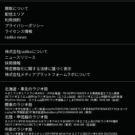
聴取について
配信エリア
利用規約
プライバシーポリシー
ライセンス情報
radiko news
株式会社radikoについて
ニュースリリース
採用情報
特定商取引に関する法律に基づく表示
株式会社メディアプラットフォームラボについて
北海道・東北のラジオ局
ＨＢＣラジオ
ＳＴＶラジオ
AIR-G'（FM北海道）
FM NORTH WAVE
ＲＡＢ青森放送
エフエム青森
IBCラジオ
エフエム岩手
tbcラジオ
Date fm（エフエム仙台）
ABSラジオ
エフエム秋田
YBC山形放送
Rhythm Station エフエム山形
RFCラジオ福島
ふくしまFM
NHK AM（札幌）
NHK AM（仙台）
関東のラジオ局
TBSラジオ
文化放送
ニッポン放送
interfm
TOKYO FM
J-WAVE
ラジオ日本
BAYFM78
NACK5
ＦＭヨコハマ
LuckyFM 茨城放送
CRT栃木放送
RadioBerry
FM GUNMA
NHK AM（東京）
北陸・甲信越のラジオ局
ＢＳＮラジオ
FM NIIGATA
ＫＮＢラジオ
ＦＭとやま
MROラジオ
エフエム石川
FBCラジオ
FM福井
YBSラジオ
FM FUJI
SBCラジオ
ＦＭ長野
NHK AM（東京）
NHK AM（名古屋）
中部のラジオ局
CBCラジオ
東海ラジオ
ぎふチャン
ZIP-FM
FM AICHI
ＦＭ ＧＩＦＵ
SBSラジオ
K-MIX SHIZUOKA