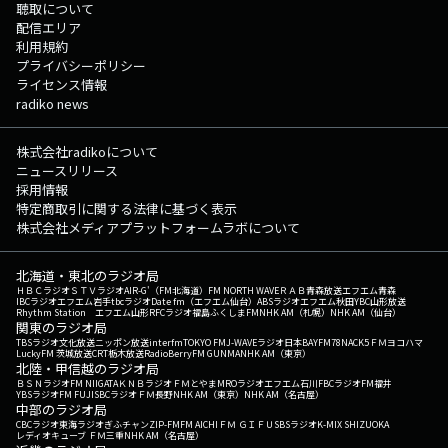
聴取について
配信エリア
利用規約
プライバシーポリシー
ライセンス情報
radiko news
株式会社radikoについて
ニュースリリース
採用情報
特定商取引に関する法律に基づく表示
株式会社メディアプラットフォームラボについて
北海道・東北のラジオ局
ＨＢＣラジオ
ＳＴＶラジオ
AIR-G'（FM北海道）
FM NORTH WAVE
ＲＡＢ青森放送
エフエム青森
IBCラジオ
エフエム岩手
tbcラジオ
Date fm（エフエム仙台）
ABSラジオ
エフエム秋田
YBC山形放送
Rhythm Station エフエム山形
RFCラジオ福島
ふくしまFM
NHK AM（札幌）
NHK AM（仙台）
関東のラジオ局
TBSラジオ
文化放送
ニッポン放送
interfm
TOKYO FM
J-WAVE
ラジオ日本
BAYFM78
NACK5
ＦＭヨコハマ
LuckyFM 茨城放送
CRT栃木放送
RadioBerry
FM GUNMA
NHK AM（東京）
北陸・甲信越のラジオ局
ＢＳＮラジオ
FM NIIGATA
ＫＮＢラジオ
ＦＭとやま
MROラジオ
エフエム石川
FBCラジオ
FM福井
YBSラジオ
FM FUJI
SBCラジオ
ＦＭ長野
NHK AM（東京）
NHK AM（名古屋）
中部のラジオ局
CBCラジオ
東海ラジオ
ぎふチャン
ZIP-FM
FM AICHI
ＦＭ ＧＩＦＵ
SBSラジオ
K-MIX SHIZUOKA
レディオキューブ ＦＭ三重
NHK AM（名古屋）