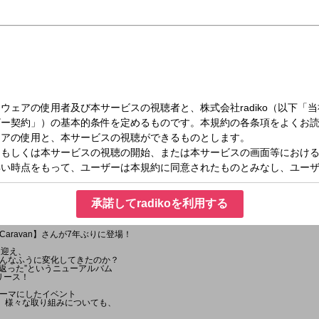
日（木）11:00～11:30
ズ
承諾してradikoを利用する
aravan】さんが7年ぶりに登場！
を迎え、
んなふうに変化してきたのか？
ち返った”というニューアルバム
リリース！
ーマにしたイベント
など、様々な取り組みについても、