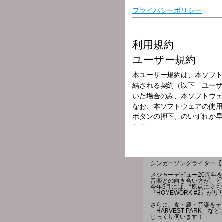
放送局
放送時間
2025年11月20
番組名
ディア・フレン
シンガーソングライター【C
メジャーデビュー20周年
音楽との向き合い方が、ど
今年9月には、“原点に立
『HOMEWORK #2』が
さらに、食・農・音楽をテ
「HARVEST PARK」
じっくり伺います！