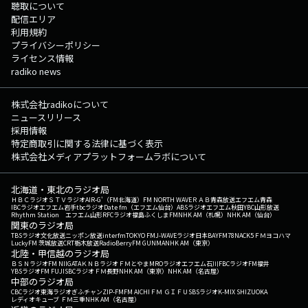
聴取について
配信エリア
利用規約
プライバシーポリシー
ライセンス情報
radiko news
株式会社radikoについて
ニュースリリース
採用情報
特定商取引に関する法律に基づく表示
株式会社メディアプラットフォームラボについて
北海道・東北のラジオ局
ＨＢＣラジオ
ＳＴＶラジオ
AIR-G'（FM北海道）
FM NORTH WAVE
ＲＡＢ青森放送
エフエム青森
IBCラジオ
エフエム岩手
tbcラジオ
Date fm（エフエム仙台）
ABSラジオ
エフエム秋田
YBC山形放送
Rhythm Station エフエム山形
RFCラジオ福島
ふくしまFM
NHK AM（札幌）
NHK AM（仙台）
関東のラジオ局
TBSラジオ
文化放送
ニッポン放送
interfm
TOKYO FM
J-WAVE
ラジオ日本
BAYFM78
NACK5
ＦＭヨコハマ
LuckyFM 茨城放送
CRT栃木放送
RadioBerry
FM GUNMA
NHK AM（東京）
北陸・甲信越のラジオ局
ＢＳＮラジオ
FM NIIGATA
ＫＮＢラジオ
ＦＭとやま
MROラジオ
エフエム石川
FBCラジオ
FM福井
YBSラジオ
FM FUJI
SBCラジオ
ＦＭ長野
NHK AM（東京）
NHK AM（名古屋）
中部のラジオ局
CBCラジオ
東海ラジオ
ぎふチャン
ZIP-FM
FM AICHI
ＦＭ ＧＩＦＵ
SBSラジオ
K-MIX SHIZUOKA
レディオキューブ ＦＭ三重
NHK AM（名古屋）