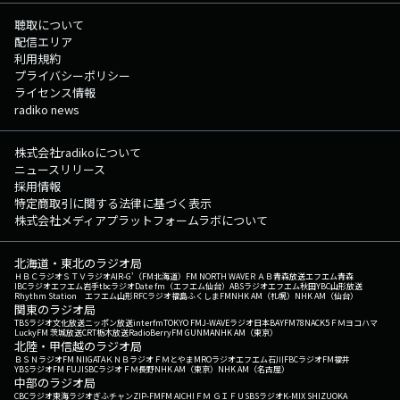
聴取について
配信エリア
利用規約
プライバシーポリシー
ライセンス情報
radiko news
株式会社radikoについて
ニュースリリース
採用情報
特定商取引に関する法律に基づく表示
株式会社メディアプラットフォームラボについて
北海道・東北のラジオ局
ＨＢＣラジオ
ＳＴＶラジオ
AIR-G'（FM北海道）
FM NORTH WAVE
ＲＡＢ青森放送
エフエム青森
IBCラジオ
エフエム岩手
tbcラジオ
Date fm（エフエム仙台）
ABSラジオ
エフエム秋田
YBC山形放送
Rhythm Station エフエム山形
RFCラジオ福島
ふくしまFM
NHK AM（札幌）
NHK AM（仙台）
関東のラジオ局
TBSラジオ
文化放送
ニッポン放送
interfm
TOKYO FM
J-WAVE
ラジオ日本
BAYFM78
NACK5
ＦＭヨコハマ
LuckyFM 茨城放送
CRT栃木放送
RadioBerry
FM GUNMA
NHK AM（東京）
北陸・甲信越のラジオ局
ＢＳＮラジオ
FM NIIGATA
ＫＮＢラジオ
ＦＭとやま
MROラジオ
エフエム石川
FBCラジオ
FM福井
YBSラジオ
FM FUJI
SBCラジオ
ＦＭ長野
NHK AM（東京）
NHK AM（名古屋）
中部のラジオ局
CBCラジオ
東海ラジオ
ぎふチャン
ZIP-FM
FM AICHI
ＦＭ ＧＩＦＵ
SBSラジオ
K-MIX SHIZUOKA