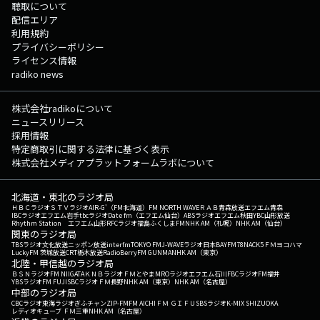
聴取について
配信エリア
利用規約
プライバシーポリシー
ライセンス情報
radiko news
株式会社radikoについて
ニュースリリース
採用情報
特定商取引に関する法律に基づく表示
株式会社メディアプラットフォームラボについて
北海道・東北のラジオ局
ＨＢＣラジオ
ＳＴＶラジオ
AIR-G'（FM北海道）
FM NORTH WAVE
ＲＡＢ青森放送
エフエム青森
IBCラジオ
エフエム岩手
tbcラジオ
Date fm（エフエム仙台）
ABSラジオ
エフエム秋田
YBC山形放送
Rhythm Station エフエム山形
RFCラジオ福島
ふくしまFM
NHK AM（札幌）
NHK AM（仙台）
関東のラジオ局
TBSラジオ
文化放送
ニッポン放送
interfm
TOKYO FM
J-WAVE
ラジオ日本
BAYFM78
NACK5
ＦＭヨコハマ
LuckyFM 茨城放送
CRT栃木放送
RadioBerry
FM GUNMA
NHK AM（東京）
北陸・甲信越のラジオ局
ＢＳＮラジオ
FM NIIGATA
ＫＮＢラジオ
ＦＭとやま
MROラジオ
エフエム石川
FBCラジオ
FM福井
YBSラジオ
FM FUJI
SBCラジオ
ＦＭ長野
NHK AM（東京）
NHK AM（名古屋）
中部のラジオ局
CBCラジオ
東海ラジオ
ぎふチャン
ZIP-FM
FM AICHI
ＦＭ ＧＩＦＵ
SBSラジオ
K-MIX SHIZUOKA
レディオキューブ ＦＭ三重
NHK AM（名古屋）