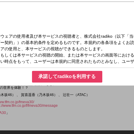
日（土）22:30～22:55
香登場！
た二人
承諾してradikoを利用する
VANGELION」]
2階東京シティビュー）会場からレポート！
メ特撮アーカイブ機構）解説のもと、
の世界を体験！？
坂46） 、 賀喜遥香（乃木坂46） 、 辻壮一（ATAC）
www.tfm.co.jp/fmeva30/
s://www.tfm.co.jp/f/fmeva30/message
A30
」