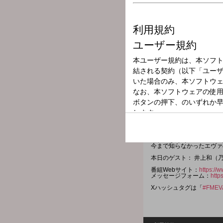
放送局
放送時間
2025年11月22
番組名
FM EVA 30.0
乃木坂46 井上和＆賀喜遥
エヴァンゲリオン愛に溢れ
[30 周年記念展「ALL OF E
（六本木ヒルズ森タワー5
辻壮一さん（ATAC アニ
今まで知らなかったエヴァ
本日のゲスト： 井上和（乃木
番組Webサイト：
https://
メッセージフォーム：
http
Xハッシュタグは「
#FMEV