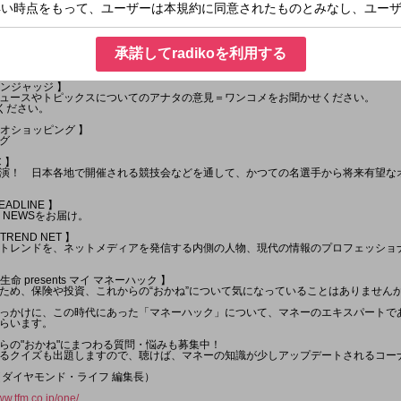
がお届けする 「ONE MORNING」。
NG」で1日をスタートさせましょう！
も聞かせてください。 詳しくは番組のHPもしくは番組公式Xをご覧ください。
s Morning 】と題して、 朝に心地よい！1日のスタートにピッタリな楽曲をセレクトして
 Hits Request 】、エピソードと共にお待ちしています！！！
承諾してradikoを利用する
あります。 また内容も一部変更となる場合があります ]
ワンジャッジ 】
ュースやトピックスについてのアナタの意見＝ワンコメをお聞かせください。
ください。
ラジオショッピング 】
グ
C 】
演！ 日本各地で開催される競技会などを通して、かつての名選手から将来有望な
EADLINE 】
E NEWSをお届け。
TREND NET 】
トレンドを、ネットメディアを発信する内側の人物、現代の情報のプロフェッショ
生命 presents マイ マネーハック 】
ため、保険や投資、これからの“おかね”について気になっていることはありません
っかけに、この時代にあった「マネーハック」について、マネーのエキスパートで
らいます。
らの"おかね"にまつわる質問・悩みも募集中！
るクイズも出題しますので、聴けば、マネーの知識が少しアップデートされるコー
（ダイヤモンド・ライフ 編集長）
ww.tfm.co.jp/one/