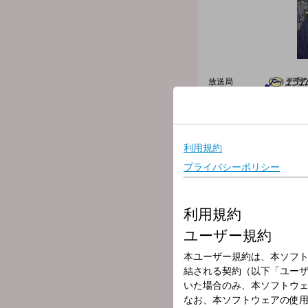
放送局
放送時間
2025年11月24
番組名
ONE MORNIN
＜Mrs. GREEN APP
今日は、11/28（金）
Mrs. GREEN APPL
詳しくは、ワンモの公式X
そして勤労感謝の日の振替
Xの投票機能を使った「ワ
「振替休日や代替休日を取
ぜひ、休日出勤のエピソー