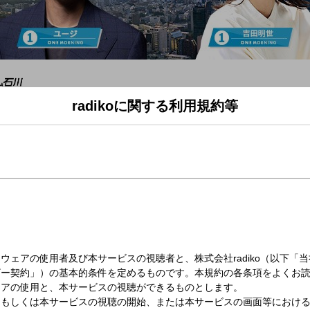
radikoに関する利用規約等
日（月）06:00～07:30
G
LEのムビチケをプレゼント！＞
にライブフィルムとドキュメンタリー映画が同時公開となる、
Eのムビチケをプレゼント！
をチェックしてみてください！
休日ということで、ワンコメのテーマは、「休日出勤エピソード」
ンジャッジ」では、
るの大変ですか？」というテーマで投票も行います！
ド、振替休日や代休を取る時の苦労、工夫など教えてください！