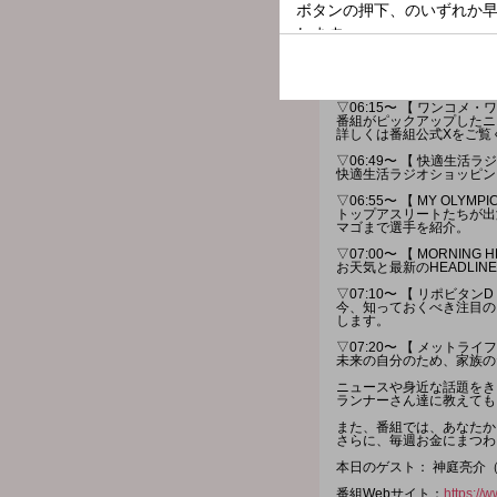
【ユージ】と、【吉田明世】
今日も「ONE MORNI
#ワンモ で”あなたの声”
選曲は、【 Best Hit
今週も朝に聴きたい【 Best
[ 時間多少前後する場合が
▽06:15〜 【 ワンコメ・
番組がピックアップしたニ
詳しくは番組公式Xをご覧
▽06:49〜 【 快適生活
快適生活ラジオショッピン
▽06:55〜 【 MY OLYMPI
トップアスリートたちが出
マゴまで選手を紹介。
▽07:00〜 【 MORNING H
お天気と最新のHEADLIN
▽07:10〜 【 リポビタンD 
今、知っておくべき注目の
します。
▽07:20〜 【 メットライフ
未来の自分のため、家族の
ニュースや身近な話題をき
ランナーさん達に教えても
また、番組では、あなたか
さらに、毎週お金にまつわ
本日のゲスト： 神庭亮介
番組Webサイト：
https://w