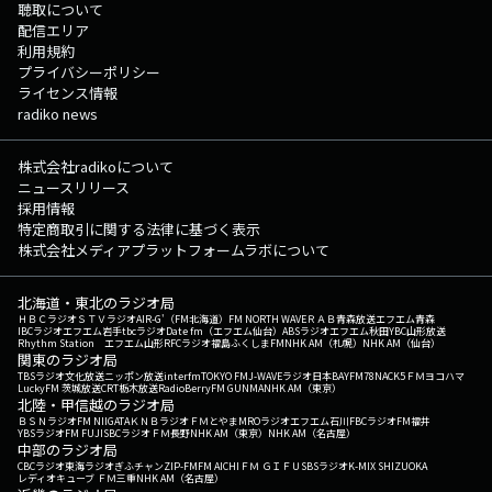
聴取について
配信エリア
利用規約
プライバシーポリシー
ライセンス情報
radiko news
株式会社radikoについて
ニュースリリース
採用情報
特定商取引に関する法律に基づく表示
株式会社メディアプラットフォームラボについて
北海道・東北のラジオ局
ＨＢＣラジオ
ＳＴＶラジオ
AIR-G'（FM北海道）
FM NORTH WAVE
ＲＡＢ青森放送
エフエム青森
IBCラジオ
エフエム岩手
tbcラジオ
Date fm（エフエム仙台）
ABSラジオ
エフエム秋田
YBC山形放送
Rhythm Station エフエム山形
RFCラジオ福島
ふくしまFM
NHK AM（札幌）
NHK AM（仙台）
関東のラジオ局
TBSラジオ
文化放送
ニッポン放送
interfm
TOKYO FM
J-WAVE
ラジオ日本
BAYFM78
NACK5
ＦＭヨコハマ
LuckyFM 茨城放送
CRT栃木放送
RadioBerry
FM GUNMA
NHK AM（東京）
北陸・甲信越のラジオ局
ＢＳＮラジオ
FM NIIGATA
ＫＮＢラジオ
ＦＭとやま
MROラジオ
エフエム石川
FBCラジオ
FM福井
YBSラジオ
FM FUJI
SBCラジオ
ＦＭ長野
NHK AM（東京）
NHK AM（名古屋）
中部のラジオ局
CBCラジオ
東海ラジオ
ぎふチャン
ZIP-FM
FM AICHI
ＦＭ ＧＩＦＵ
SBSラジオ
K-MIX SHIZUOKA
レディオキューブ ＦＭ三重
NHK AM（名古屋）