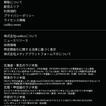
聴取について
配信エリア
利用規約
プライバシーポリシー
ライセンス情報
radiko news
株式会社radikoについて
ニュースリリース
採用情報
特定商取引に関する法律に基づく表示
株式会社メディアプラットフォームラボについて
北海道・東北のラジオ局
ＨＢＣラジオ
ＳＴＶラジオ
AIR-G'（FM北海道）
FM NORTH WAVE
ＲＡＢ青森放送
エフエム青森
IBCラジオ
エフエム岩手
tbcラジオ
Date fm（エフエム仙台）
ABSラジオ
エフエム秋田
YBC山形放送
Rhythm Station エフエム山形
RFCラジオ福島
ふくしまFM
NHK AM（札幌）
NHK AM（仙台）
関東のラジオ局
TBSラジオ
文化放送
ニッポン放送
interfm
TOKYO FM
J-WAVE
ラジオ日本
BAYFM78
NACK5
ＦＭヨコハマ
LuckyFM 茨城放送
CRT栃木放送
RadioBerry
FM GUNMA
NHK AM（東京）
北陸・甲信越のラジオ局
ＢＳＮラジオ
FM NIIGATA
ＫＮＢラジオ
ＦＭとやま
MROラジオ
エフエム石川
FBCラジオ
FM福井
YBSラジオ
FM FUJI
SBCラジオ
ＦＭ長野
NHK AM（東京）
NHK AM（名古屋）
中部のラジオ局
CBCラジオ
東海ラジオ
ぎふチャン
ZIP-FM
FM AICHI
ＦＭ ＧＩＦＵ
SBSラジオ
K-MIX SHIZUOKA
レディオキューブ ＦＭ三重
NHK AM（名古屋）