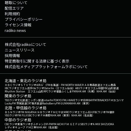
聴取について
配信エリア
利用規約
プライバシーポリシー
ライセンス情報
radiko news
株式会社radikoについて
ニュースリリース
採用情報
特定商取引に関する法律に基づく表示
株式会社メディアプラットフォームラボについて
北海道・東北のラジオ局
ＨＢＣラジオ
ＳＴＶラジオ
AIR-G'（FM北海道）
FM NORTH WAVE
ＲＡＢ青森放送
エフエム青森
IBCラジオ
エフエム岩手
tbcラジオ
Date fm（エフエム仙台）
ABSラジオ
エフエム秋田
YBC山形放送
Rhythm Station エフエム山形
RFCラジオ福島
ふくしまFM
NHK AM（札幌）
NHK AM（仙台）
関東のラジオ局
TBSラジオ
文化放送
ニッポン放送
interfm
TOKYO FM
J-WAVE
ラジオ日本
BAYFM78
NACK5
ＦＭヨコハマ
LuckyFM 茨城放送
CRT栃木放送
RadioBerry
FM GUNMA
NHK AM（東京）
北陸・甲信越のラジオ局
ＢＳＮラジオ
FM NIIGATA
ＫＮＢラジオ
ＦＭとやま
MROラジオ
エフエム石川
FBCラジオ
FM福井
YBSラジオ
FM FUJI
SBCラジオ
ＦＭ長野
NHK AM（東京）
NHK AM（名古屋）
中部のラジオ局
CBCラジオ
東海ラジオ
ぎふチャン
ZIP-FM
FM AICHI
ＦＭ ＧＩＦＵ
SBSラジオ
K-MIX SHIZUOKA
レディオキューブ ＦＭ三重
NHK AM（名古屋）